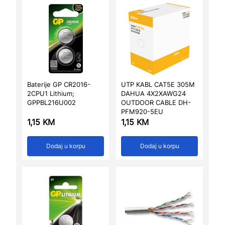
Baterije GP CR2016-
UTP KABL CAT5E 305M
2CPU1 Lithium;
DAHUA 4X2XAWG24
GPPBL216U002
OUTDOOR CABLE DH-
PFM920-5EU
1,15
KM
1,15
KM
Dodaj u korpu
Dodaj u korpu