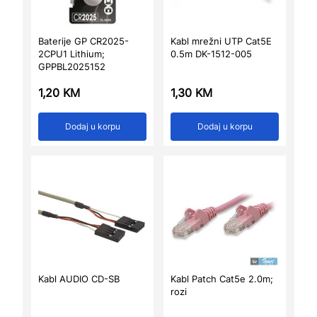
Baterije GP CR2025-
Kabl mrežni UTP Cat5E
2CPU1 Lithium;
0.5m DK-1512-005
GPPBL2025152
1,20
KM
1,30
KM
Dodaj u korpu
Dodaj u korpu
Kabl AUDIO CD-SB
Kabl Patch Cat5e 2.0m;
rozi