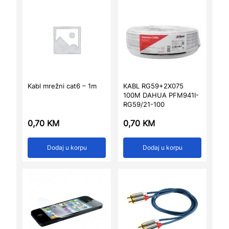
Kabl mrežni cat6 – 1m
KABL RG59+2X075
100M DAHUA PFM941I-
RG59/21-100
0,70
KM
0,70
KM
Dodaj u korpu
Dodaj u korpu