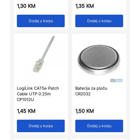
1,30
KM
1,35
KM
Dodaj u korpu
Dodaj u korpu
LogiLink CAT5e Patch
Baterija za ploču
Cable UTP 0.25m
CR2032
CP1012U
1,45
KM
1,50
KM
Dodaj u korpu
Dodaj u korpu