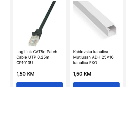
LogiLink CAT5e Patch
Kablovska kanalica
Cable UTP 0.25m
Mutlusan ADH 25×16
CP1013U
kanalica EKO
1,50
KM
1,50
KM
Dodaj u korpu
Dodaj u korpu