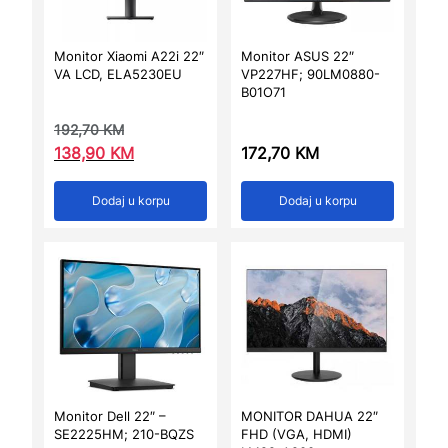
Monitor Xiaomi A22i 22″
Monitor ASUS 22″
VA LCD, ELA5230EU
VP227HF; 90LM0880-
B01O71
192,70
KM
138,90
KM
172,70
KM
Dodaj u korpu
Dodaj u korpu
Monitor Dell 22″ –
MONITOR DAHUA 22″
SE2225HM; 210-BQZS
FHD (VGA, HDMI)