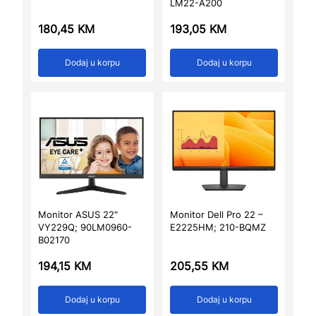
LM22-A200
180,45
KM
193,05
KM
Dodaj u korpu
Dodaj u korpu
Monitor ASUS 22″
Monitor Dell Pro 22 –
VY229Q; 90LM0960-
E2225HM; 210-BQMZ
B02170
194,15
KM
205,55
KM
Dodaj u korpu
Dodaj u korpu