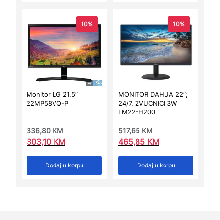
10%
10%
Monitor LG 21,5″
MONITOR DAHUA 22″;
22MP58VQ-P
24/7, ZVUCNICI 3W
LM22-H200
336,80
KM
517,65
KM
303,10
KM
465,85
KM
Dodaj u korpu
Dodaj u korpu