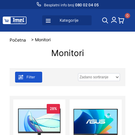
Besplatni info broj
080 02 04 05
0
Kategorije
Početna
> Monitori
Monitori
Filter
28%