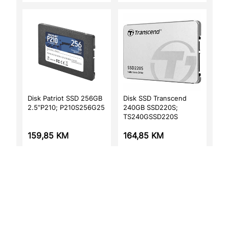
Disk Patriot SSD 256GB
Disk SSD Transcend
2.5”P210; P210S256G25
240GB SSD220S;
TS240GSSD220S
159,85
KM
164,85
KM
Dodaj u korpu
Dodaj u korpu