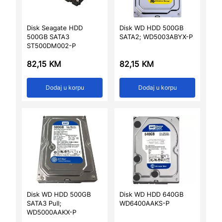
Disk Seagate HDD
Disk WD HDD 500GB
500GB SATA3
SATA2; WD5003ABYX-P
ST500DM002-P
82,15
KM
82,15
KM
Dodaj u korpu
Dodaj u korpu
Disk WD HDD 500GB
Disk WD HDD 640GB
SATA3 Pull;
WD6400AAKS-P
WD5000AAKX-P