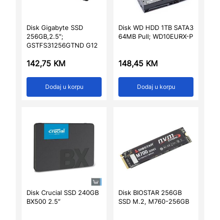
Disk Gigabyte SSD
Disk WD HDD 1TB SATA3
256GB,2.5″;
64MB Pull; WD10EURX-P
GSTFS31256GTND G12
142,75
KM
148,45
KM
Dodaj u korpu
Dodaj u korpu
Disk Crucial SSD 240GB
Disk BIOSTAR 256GB
BX500 2.5″
SSD M.2, M760-256GB