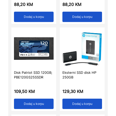
88,20
KM
88,20
KM
Dodaj u korpu
Dodaj u korpu
Disk Patriot SSD 120GB;
Eksterni SSD disk HP
PBE120GS25SSDR
250GB
109,50
KM
129,30
KM
Dodaj u korpu
Dodaj u korpu