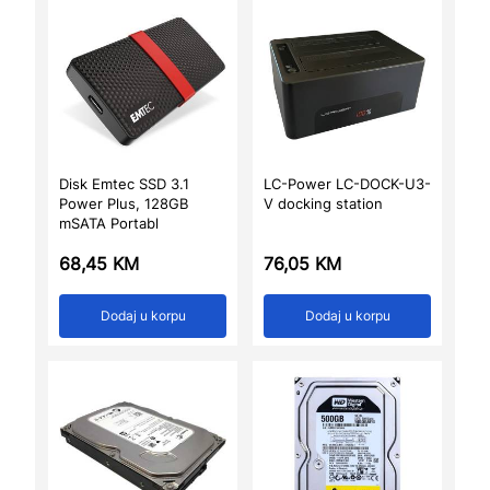
Disk Emtec SSD 3.1
LC-Power LC-DOCK-U3-
Power Plus, 128GB
V docking station
mSATA Portabl
68,45
KM
76,05
KM
Dodaj u korpu
Dodaj u korpu