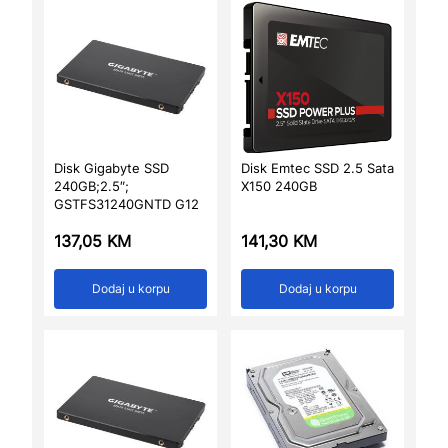
Disk Gigabyte SSD
Disk Emtec SSD 2.5 Sata
240GB;2.5″;
X150 240GB
GSTFS31240GNTD G12
137,05
KM
141,30
KM
Dodaj u korpu
Dodaj u korpu