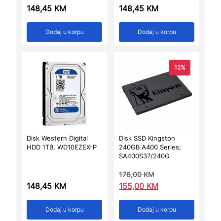
148,45
KM
148,45
KM
Dodaj u korpu
Dodaj u korpu
12%
Disk Western Digital
Disk SSD Kingston
HDD 1TB, WD10EZEX-P
240GB A400 Series;
SA400S37/240G
176,00
KM
148,45
KM
155,00
KM
Dodaj u korpu
Dodaj u korpu