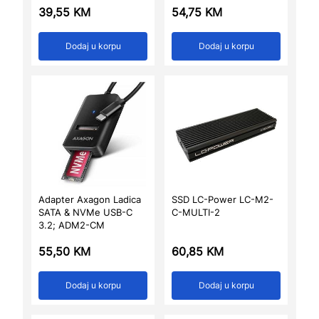
39,55
KM
54,75
KM
Dodaj u korpu
Dodaj u korpu
Adapter Axagon Ladica
SSD LC-Power LC-M2-
SATA & NVMe USB-C
C-MULTI-2
3.2; ADM2-CM
55,50
KM
60,85
KM
Dodaj u korpu
Dodaj u korpu