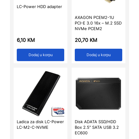
LC-Power HDD adapter
AXAGON PCEM2-1U
PCI-E 3.0 16x – M.2 SSD
NVMe PCEM2
6,10
KM
20,70
KM
Dodaj u korpu
Dodaj u korpu
Ladica za disk LC-Power
Disk ADATA SSD/HDD
LC-M2-C-NVME
Box 2.5″ SATA USB 3.2
EC600