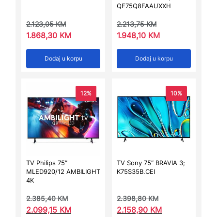
QE75Q8FAAUXXH
2.123,05
KM
2.213,75
KM
1.868,30
KM
1.948,10
KM
Dodaj u korpu
Dodaj u korpu
12%
10%
TV Philips 75″
TV Sony 75″ BRAVIA 3;
MLED920/12 AMBILIGHT
K75S35B.CEI
4K
2.385,40
KM
2.398,80
KM
2.099,15
KM
2.158,90
KM