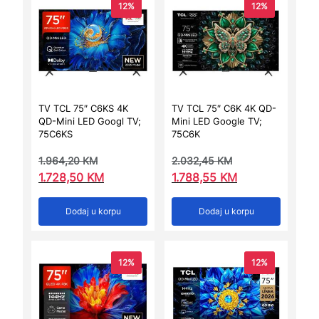
12%
12%
TV TCL 75″ C6KS 4K
TV TCL 75″ C6K 4K QD-
QD-Mini LED Googl TV;
Mini LED Google TV;
75C6KS
75C6K
1.964,20
KM
2.032,45
KM
1.728,50
KM
1.788,55
KM
Dodaj u korpu
Dodaj u korpu
12%
12%