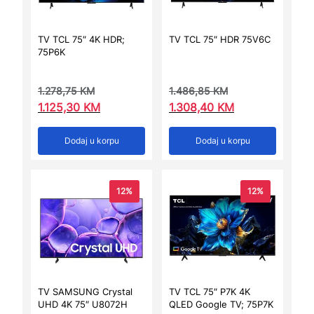
TV TCL 75″ 4K HDR;
TV TCL 75″ HDR 75V6C
75P6K
1.278,75
KM
1.486,85
KM
1.125,30
KM
1.308,40
KM
Dodaj u korpu
Dodaj u korpu
12%
12%
TV SAMSUNG Crystal
TV TCL 75″ P7K 4K
UHD 4K 75″ U8072H
QLED Google TV; 75P7K