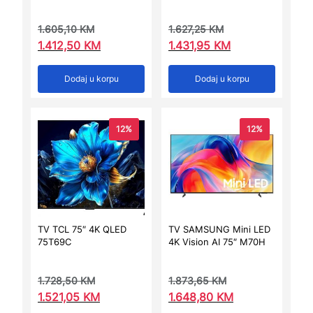
1.605,10
KM
1.627,25
KM
1.412,50
KM
1.431,95
KM
Dodaj u korpu
Dodaj u korpu
12%
12%
TV TCL 75″ 4K QLED
TV SAMSUNG Mini LED
75T69C
4K Vision AI 75″ M70H
1.728,50
KM
1.873,65
KM
1.521,05
KM
1.648,80
KM