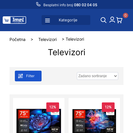
Besplatni info broj
080 02 04 05
0
Kategorije
Početna
>
Televizori
> Televizori
Televizori
Filter
12%
12%