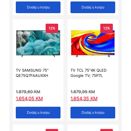
Dodaj u korpu
Dodaj u korpu
12%
12%
TV SAMSUNG 75″
TV TCL 75″4K QLED
QE75Q7FAAUXXH
Google TV; 75P7L
1.879,60
KM
1.879,95
KM
1.654,05
KM
1.654,35
KM
Dodaj u korpu
Dodaj u korpu