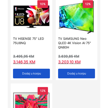
10%
12%
TV HISENSE 75″ LED
TV SAMSUNG Neo
75U8NQ
QLED 4K Vision AI 75″
QN80H
3.495,95
KM
3.639,85
KM
3.146,35
KM
3.203,10
KM
Dodaj u korpu
Dodaj u korpu
12%