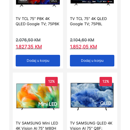
TV TCL 75″ P8K 4K
TV TCL 75″ 4K QLED
QLED Google TV; 75P8K
Google TV; 75P8L
2.076,50
KM
2.104,60
KM
1.827,35
KM
1.852,05
KM
Dodaj u korpu
Dodaj u korpu
12%
12%
TV SAMSUNG Mini LED
TV SAMSUNG QLED 4K
4K Vision AI 75″ M80H
Vision AI 75″ Q8F;