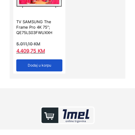
TV SAMSUNG The
Frame Pro 4K 75″;
QE75LS03FWUXXH
5.011,10
KM
4.409,75
KM
Dodaj u korpu