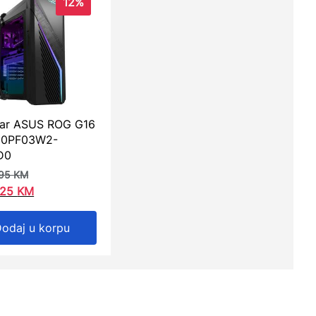
12%
ar ASUS ROG G16
90PF03W2-
D0
,95
KM
,25
KM
odaj u korpu