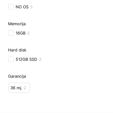
NO OS
3
Memorija
16GB
3
Hard disk
512GB SSD
3
Garancija
36 mj.
2