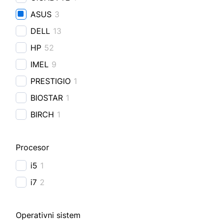
ASUS
3
DELL
13
HP
52
IMEL
9
PRESTIGIO
1
BIOSTAR
1
BIRCH
1
Procesor
i5
1
i7
2
Operativni sistem