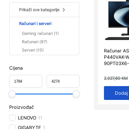
Prikaži sve kategorije
Računari i serveri
Gaming računari (1)
Računari (97)
Serveri (15)
Računar A
P440VAK-W
90PT03X6
Cijena
2.027,60
KM
Dodaj
Proizvođač
LENOVO
11
GIGABYTE
1