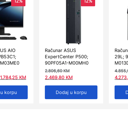
12%
12%
SUS AIO
Računar ASUS
Račun
B53C1;
ExpertCenter P500;
29L; 
-M03ME0
90PF05A1-M00MH0
M013
2.806,60
KM
4.855
1.784,25
KM
2.469,80
KM
4.273
 u korpu
Dodaj u korpu
D