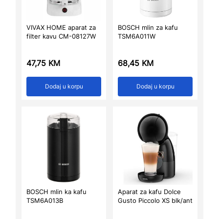
VIVAX HOME aparat za
BOSCH mlin za kafu
filter kavu CM-08127W
TSM6A011W
47,75
KM
68,45
KM
Dodaj u korpu
Dodaj u korpu
BOSCH mlin ka kafu
Aparat za kafu Dolce
TSM6A013B
Gusto Piccolo XS blk/ant