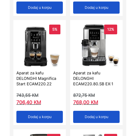
Dodaj u korpu
Dodaj u korpu
5%
12%
Aparat za kafu
Aparat za kafu
DELONGHI Magnifica
DELONGHI
Start ECAM220.22
ECAM220.80.SB EX:1
743,55
KM
872,75
KM
706,40
KM
768,00
KM
Dodaj u korpu
Dodaj u korpu