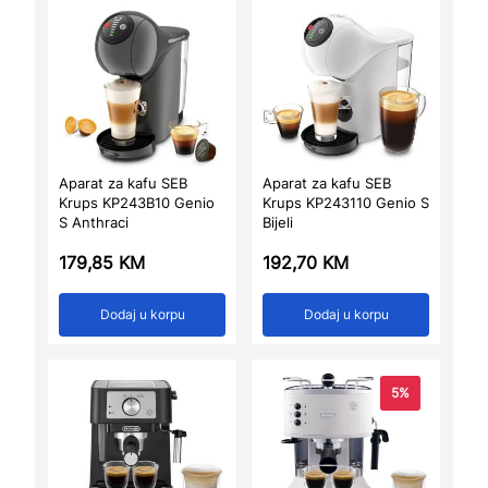
Aparat za kafu SEB
Aparat za kafu SEB
Krups KP243B10 Genio
Krups KP243110 Genio S
S Anthraci
Bijeli
179,85
KM
192,70
KM
Dodaj u korpu
Dodaj u korpu
5%