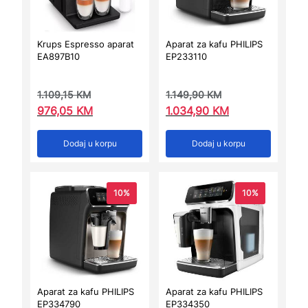
Krups Espresso aparat
Aparat za kafu PHILIPS
EA897B10
EP233110
1.109,15
KM
1.149,90
KM
976,05
KM
1.034,90
KM
Dodaj u korpu
Dodaj u korpu
10%
10%
Aparat za kafu PHILIPS
Aparat za kafu PHILIPS
EP334790
EP334350