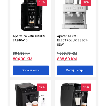
10%
12%
Aparat za kafu KRUPS
Aparat za kafu
EA910A10
ELECTROLUX E8EC1-
8SW
894,35
KM
1.009,75
KM
804,90
KM
888,60
KM
Dodaj u korpu
Dodaj u korpu
12%
10%