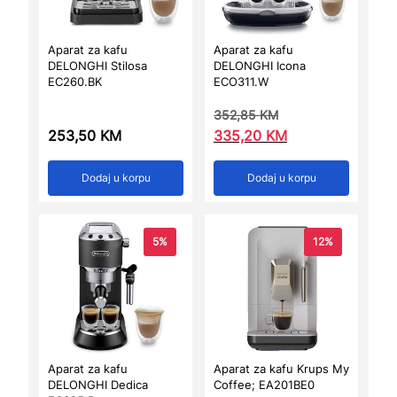
Aparat za kafu
Aparat za kafu
DELONGHI Stilosa
DELONGHI Icona
EC260.BK
ECO311.W
352,85
KM
253,50
KM
335,20
KM
Dodaj u korpu
Dodaj u korpu
5%
12%
Aparat za kafu
Aparat za kafu Krups My
DELONGHI Dedica
Coffee; EA201BE0