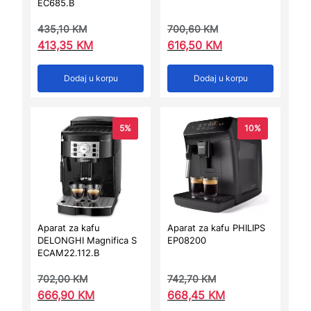
EC685.B
435,10
KM
700,60
KM
413,35
KM
616,50
KM
Dodaj u korpu
Dodaj u korpu
5%
10%
Aparat za kafu
Aparat za kafu PHILIPS
DELONGHI Magnifica S
EP08200
ECAM22.112.B
702,00
KM
742,70
KM
666,90
KM
668,45
KM