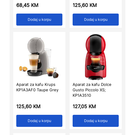
68,45
KM
125,60
KM
Dodaj u korpu
Dodaj u korpu
Aparat za kafu Krups
Aparat za kafu Dolce
KP1A3AF0 Taupe Grey
Gusto Piccolo XS;
KP1A3510
125,60
KM
127,05
KM
Dodaj u korpu
Dodaj u korpu