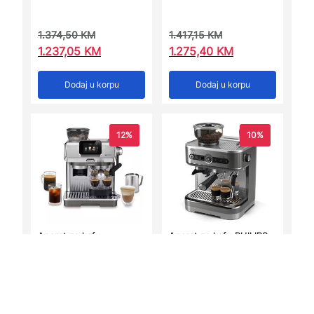
1.374,50
KM
1.417,15
KM
1.237,05
KM
1.275,40
KM
Dodaj u korpu
Dodaj u korpu
12%
10%
Aparat za kafu
Aparat za kafu PHILIPS
DELONGHI EC9455.M
PSA32281
EX:2 La Specialis
1.791,50
KM
1.759,40
KM
1.576,55
KM
1.583,50
KM