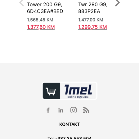
Tower 200 G9,
Twr 290 G9;
ROG
6D4C3EA#BED
883P2EA
90P
M0
1.565,45
KM
1.477,00
KM
4.8
1.377,60
KM
1.299,75
KM
4.2
KONTAKT
Tel:
+387 35 553 504