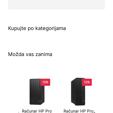
Kupujte po kategorijama
Možda vas zanima
12%
12%
Računar HP Pro
Računar HP Pro
Rač