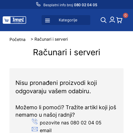
Besplatni info broj
080 02 04 05
0
Kategorije
Početna
> Računari i serveri
Računari i serveri
Nisu pronađeni proizvodi koji
odgovaraju vašem odabiru.
Možemo li pomoći? Tražite artikl koji još
nemamo u našoj radnji?
pozovite nas 080 02 04 05
email