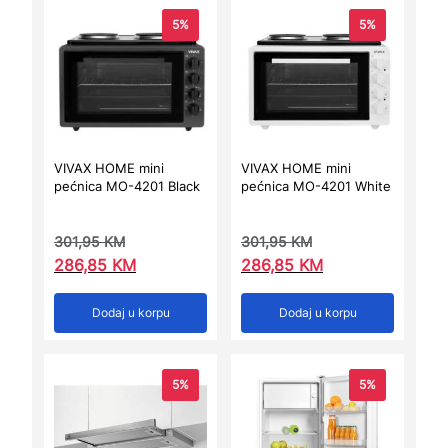
5%
5%
VIVAX HOME mini
VIVAX HOME mini
pećnica MO-4201 Black
pećnica MO-4201 White
301,95
KM
301,95
KM
286,85
KM
286,85
KM
Dodaj u korpu
Dodaj u korpu
5%
5%