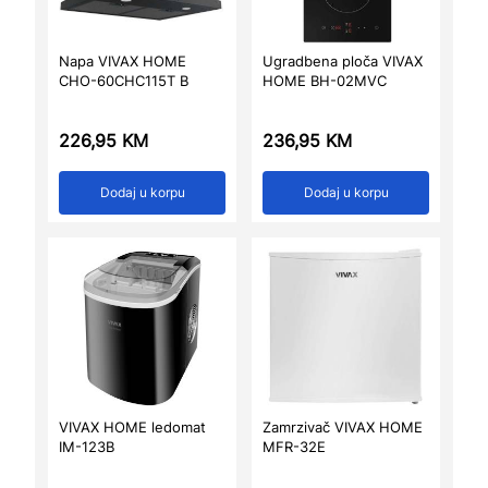
Napa VIVAX HOME
Ugradbena ploča VIVAX
CHO-60CHC115T B
HOME BH-02MVC
226,95
KM
236,95
KM
Dodaj u korpu
Dodaj u korpu
VIVAX HOME ledomat
Zamrzivač VIVAX HOME
IM-123B
MFR-32E