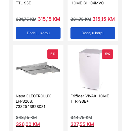
TTL-93E
HOME BH-04MVC
315,15
KM
315,15
KM
331,75
KM
331,75
KM
Dodaj u korpu
Dodaj u korpu
5%
5%
Napa ELECTROLUX
Frižider VIVAX HOME
LFP326S;
TTR-93E+
7332543828081
343,15
KM
344,75
KM
326,00
KM
327,55
KM