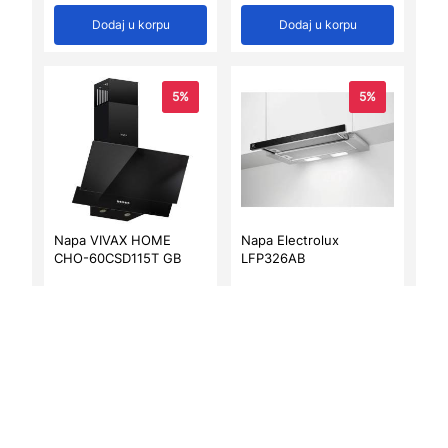
Dodaj u korpu
Dodaj u korpu
5%
5%
Napa VIVAX HOME
Napa Electrolux
CHO-60CSD115T GB
LFP326AB
344,75
KM
346,00
KM
327,55
KM
328,70
KM
Dodaj u korpu
Dodaj u korpu