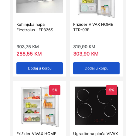
Kuhinjska napa
Frižider VIVAX HOME
Electrolux LFP326S
TTR-93E
303,75
KM
319,90
KM
288,55
KM
303,90
KM
Dodaj u korpu
Dodaj u korpu
5%
5%
Frižider VIVAX HOME
Ugradbena ploča VIVAX