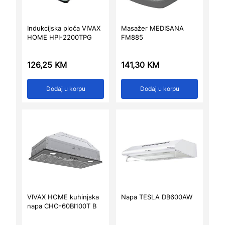
Indukcijska ploča VIVAX
Masažer MEDISANA
HOME HPI-2200TPG
FM885
126,25
KM
141,30
KM
Dodaj u korpu
Dodaj u korpu
VIVAX HOME kuhinjska
Napa TESLA DB600AW
napa CHO-60BI100T B