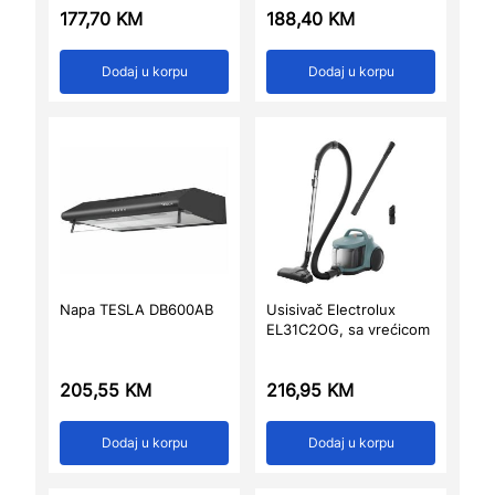
177,70
KM
188,40
KM
Dodaj u korpu
Dodaj u korpu
Napa TESLA DB600AB
Usisivač Electrolux
EL31C2OG, sa vrećicom
205,55
KM
216,95
KM
Dodaj u korpu
Dodaj u korpu