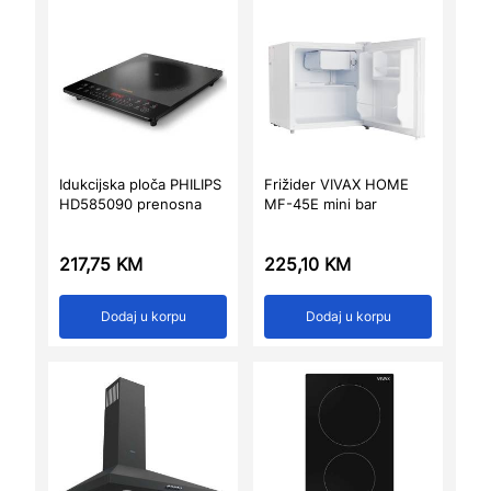
Idukcijska ploča PHILIPS
Frižider VIVAX HOME
HD585090 prenosna
MF-45E mini bar
217,75
KM
225,10
KM
Dodaj u korpu
Dodaj u korpu