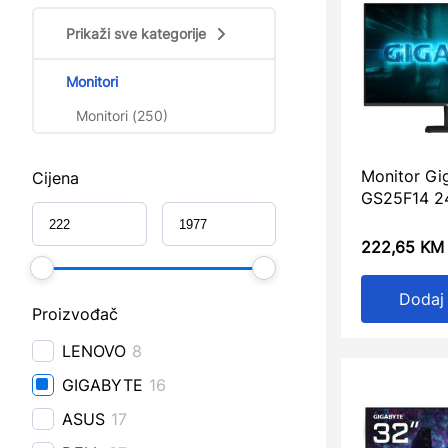
Prikaži sve kategorije
Monitori
Monitori (250)
Monitor Gi
Cijena
GS25F14 24
222,65
KM
Dodaj
Proizvođač
LENOVO
8
GIGABYTE
16
ASUS
17