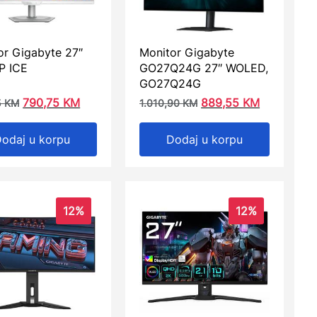
or Gigabyte 27″
Monitor Gigabyte
P ICE
GO27Q24G 27″ WOLED,
GO27Q24G
790,75
KM
889,55
KM
5
KM
1.010,90
KM
odaj u korpu
Dodaj u korpu
12%
12%