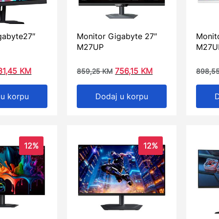
gabyte27″
Monitor Gigabyte 27″
Monit
M27UP
M27U
31,45
KM
756,15
KM
859,25
KM
898,5
 u korpu
Dodaj u korpu
D
12%
12%