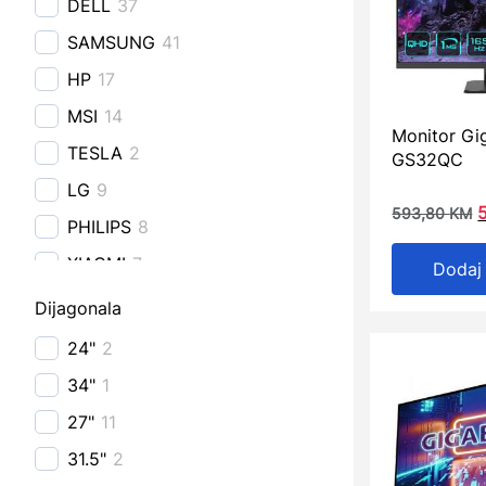
DELL
37
SAMSUNG
41
HP
17
MSI
14
Monitor Gi
TESLA
2
GS32QC
LG
9
593,80
KM
PHILIPS
8
XIAOMI
7
Dodaj
AOC
12
Dijagonala
IIYAMA
10
24"
2
PRESTIGIO
1
34"
1
HISENSE
6
27"
11
TCL
2
31.5"
2
ALIENWARE
4