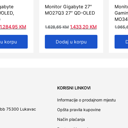
gabyte
Monitor Gigabyte 27″
Monit
WOLED,
MO27Q3 27″ QD-OLED
Gamin
G
MO3
1.284,95
KM
1.433,20
KM
1.628,65
KM
1.965
 u korpu
Dodaj u korpu
D
KORISNI LINKOVI
Informacije o prodajnom mjestu
 bb 75300 Lukavac
Opšta pravila kupovine
Način plaćanja