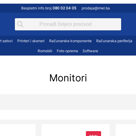
Besplatni info broj
080 02 04 05
prodaja@imel.ba
Konzole i igre
Gamepad
Diskovi
Ink jet
Mašina za suđe
Gaming stolice i stolovi
Grafičke karte
Kancelarijski materijal
Frižider
Grafički tableti
Hladnjaci i napajanja
t satovi
Printeri i skeneri
Računarske komponente
Računarska periferija
Kopir aparati
Ugradbena ploča
Kablovi i adapteri
Kartice i kontroleri
TWATCH
ETI
DODACI
PRINTERI I SKENERI
Romobili
RAČUNARSKE KOMPONENTE
Foto oprema
POTROŠAČKA ELEKTRONIKA
Software
RAČUNARSKA PERIFERI
AUDIO I VIDEO
Laser
Pećnica
Kartice i čitači
Kućišta
Matrični
Usisivač
Miševi i podloge
Matične ploče
Ploteri
Napa
Slušalice i mikrofoni
Memorije
Monitori
Skeneri
Mašina za veš
Tastature
Optički uređaji
POS oprema
Sušilica
USB stick
Procesori
Potrošni materijal
Zamrzivač
Web kamere
Dodaci
Zvučnici
Dodaci