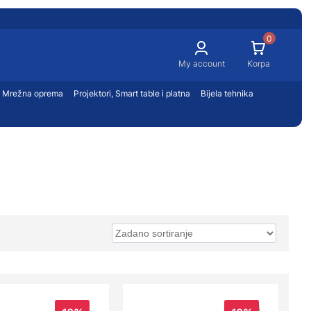
Aparat za kafu
Kablovi i kanalice
0
Kuhalo za vodu
Kartice
Toster
My account
Korpa
Firewall
Mikser
Network storage
Mrežna oprema
Projektori, Smart table i platna
Bijela tehnika
Blender
Ormari i paneli
Projektori
JA
 UREĐAJI
MREŽNA OPREMA
MALI KUĆANSKI APARATI
PROJEKTORI I PLATNA
KLIME
Toster
Routeri
Platna
Mikrovalna
Switch
Pametne table
Pegla
Video nadzor
Dodaci
Sokovnik
Wireless
Multipraktik
Utičnice
Vaga
Prenaponska zaštita
Fen
Ostalo
Roštilj