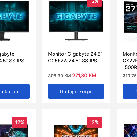
12%
gabyte
Monitor Gigabyte 24.5″
Monit
.5″ SS IPS
G25F2A 24,5” SS IPS
GS27F
1500
271,30
KM
308,30
KM
319,7
 u korpu
Dodaj u korpu
D
12%
12%