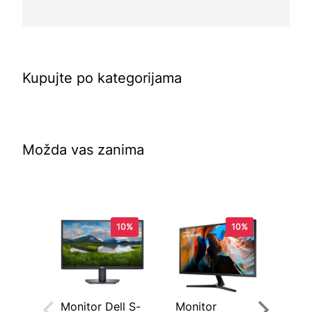
Kupujte po kategorijama
Možda vas zanima
10%
10%
Monitor Dell S-
Monitor
Tru