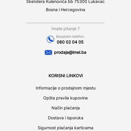
Skendera Kulenovića bb 75300 Lukavac
Bosna i Hercegovina
Imate pitanje ?
Besplatni telefon:
080 02 04 05
prodaja@imel.ba
KORISNI LINKOVI
Informacije o prodajnom mjestu
Opšta pravila kupovine
Način plaćanja
Dostava i isporuka
Sigurnost plaćanja karticama