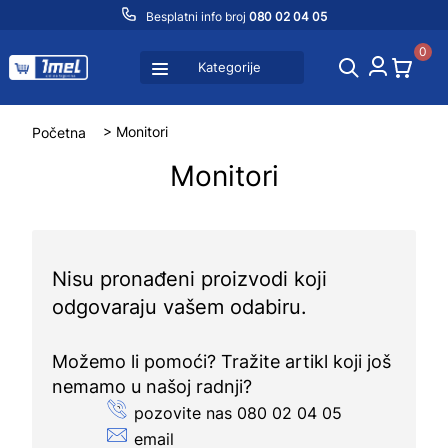
Besplatni info broj
080 02 04 05
0
Kategorije
Početna
> Monitori
Monitori
Nisu pronađeni proizvodi koji
odgovaraju vašem odabiru.
Možemo li pomoći? Tražite artikl koji još
nemamo u našoj radnji?
pozovite nas 080 02 04 05
email