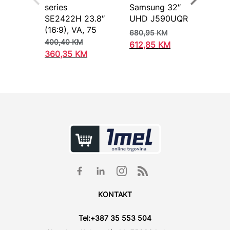
series
Samsung 32″
nos
SE2422H 23.8″
UHD J590UQR
(16:9), VA, 75
109
680,95
KM
400,40
KM
612,85
KM
360,35
KM
KONTAKT
Tel:
+387 35 553 504