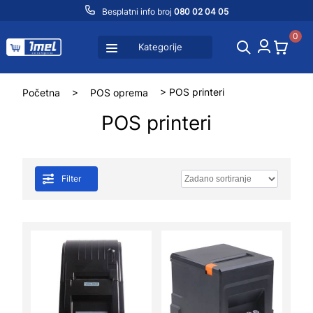
Besplatni info broj
080 02 04 05
0
Kategorije
Početna
>
POS oprema
> POS printeri
POS printeri
Filter