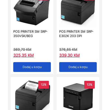
POS PRINTER SM SRP-
POS PRINTER SM SRP-
350VSK/BEG
E302K 203 DPI
369,70
KM
376,85
KM
325,35
KM
339,30
KM
Dodaj u korpu
Dodaj u korpu
12%
12%