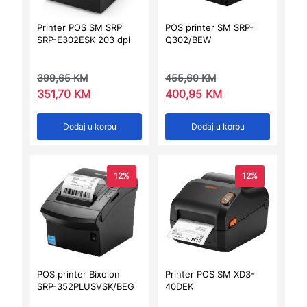
Printer POS SM SRP
POS printer SM SRP-
SRP-E302ESK 203 dpi
Q302/BEW
399,65
KM
455,60
KM
351,70
KM
400,95
KM
Dodaj u korpu
Dodaj u korpu
12%
12%
POS printer Bixolon
Printer POS SM XD3-
SRP-352PLUSVSK/BEG
40DEK