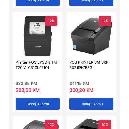
Dodaj u korpu
Dodaj u korpu
12%
12%
Printer POS EPSON TM-
POS PRINTER SM SRP-
T20IV; C31CL47101
332IIISK/BEG
333,65
KM
341,15
KM
293,60
KM
300,20
KM
Dodaj u korpu
Dodaj u korpu
12%
10%