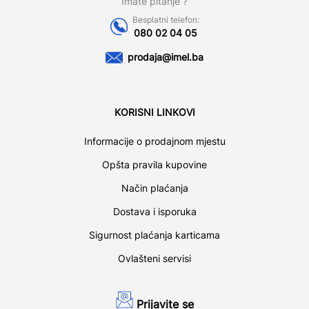
Imate pitanje ?
Besplatni telefon:
080 02 04 05
prodaja@imel.ba
KORISNI LINKOVI
Informacije o prodajnom mjestu
Opšta pravila kupovine
Način plaćanja
Dostava i isporuka
Sigurnost plaćanja karticama
Ovlašteni servisi
Prijavite se