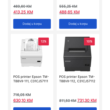
469,60
KM
555,25
KM
413,25
KM
488,65
KM
Dodaj u korpu
Dodaj u korpu
12%
10%
POS printer Epson TM-
POS printer Epson TM-
T88VII-111, C31CJ57111
T88VII-112, C31CJ57112
716,05
KM
630,10
KM
731,30
KM
811,50
KM