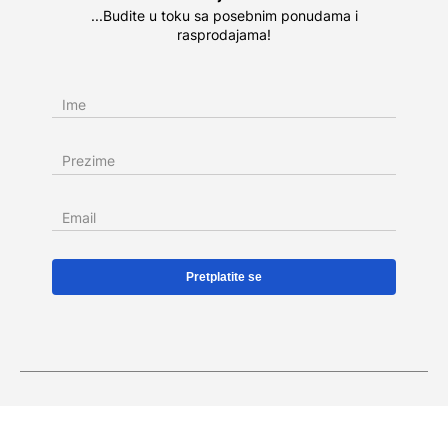
...Budite u toku sa posebnim ponudama i
rasprodajama!
Ime
Prezime
Email
KREDITIRANJE