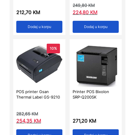
249,80
KM
212,70
KM
224,80
KM
Dodaj u korpu
Dodaj u korpu
10%
POS printer Gsan
Printer POS Bixolon
Thermal Label GS-9210
SRP-Q200SK
282,65
KM
254,35
KM
271,20
KM