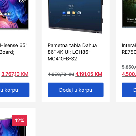
 Hisense 65″
Pametna tabla Dahua
Intera
 Board;
86″ 4K UI; LCH86-
RE75
MC410-B-S2
5.850
3.767,10
KM
4.191,05
KM
4.500
4.656,70
KM
 u korpu
Dodaj u korpu
D
12%