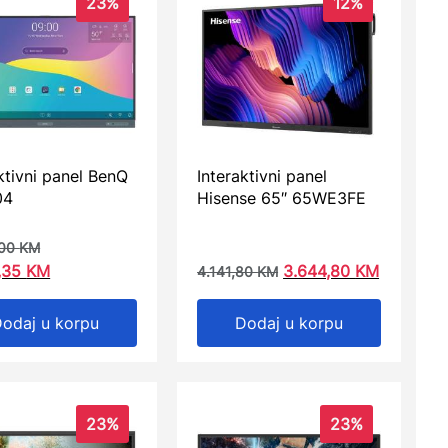
23%
12%
ktivni panel BenQ
Interaktivni panel
04
Hisense 65″ 65WE3FE
,00
KM
,35
KM
3.644,80
KM
4.141,80
KM
odaj u korpu
Dodaj u korpu
23%
23%