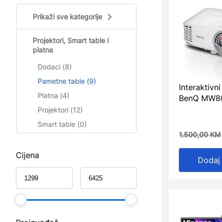
Prikaži sve kategorije
Projektori, Smart table i
platna
Dodaci (8)
Pametne table (9)
Interaktivn
Platna (4)
BenQ MW8
Projektori (12)
Smart table (0)
1.500,00
KM
Cijena
Dodaj