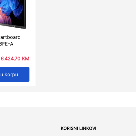
artboard
6FE-A
6.424,70
KM
 u korpu
KORISNI LINKOVI