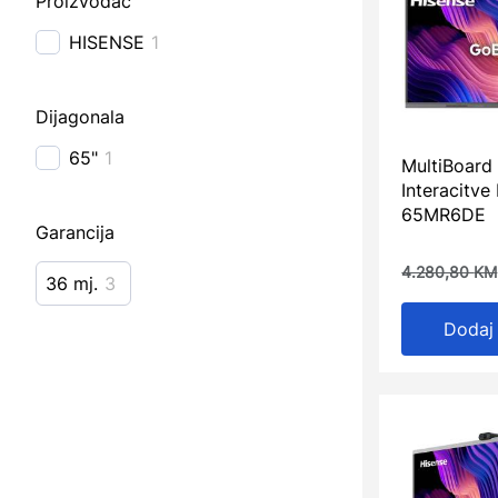
Proizvođač
HISENSE
1
Dijagonala
65"
1
MultiBoard
Interacitve
65MR6DE
Garancija
4.280,80
KM
36 mj.
3
Dodaj