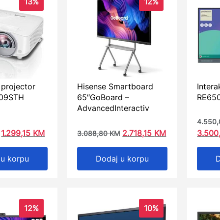
13%
12%
i projector
Hisense Smartboard
Intera
09STH
65″GoBoard –
RE65
AdvancedInteractiv
4.550
1.299,15
KM
2.718,15
KM
3.500
3.088,80
KM
 u korpu
Dodaj u korpu
D
12%
10%