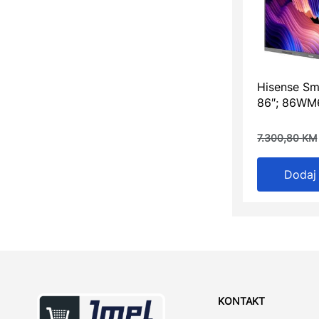
Hisense Sm
86″; 86WM
7.300,80
KM
Dodaj
KONTAKT