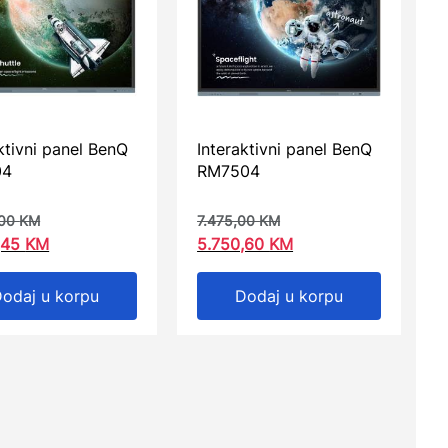
ktivni panel BenQ
Interaktivni panel BenQ
04
RM7504
,00
KM
7.475,00
KM
,45
KM
5.750,60
KM
odaj u korpu
Dodaj u korpu