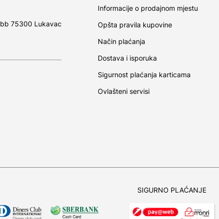
Informacije o prodajnom mjestu
 bb 75300 Lukavac
Opšta pravila kupovine
Način plaćanja
Dostava i isporuka
Sigurnost plaćanja karticama
Ovlašteni servisi
SIGURNO PLAĆANJE