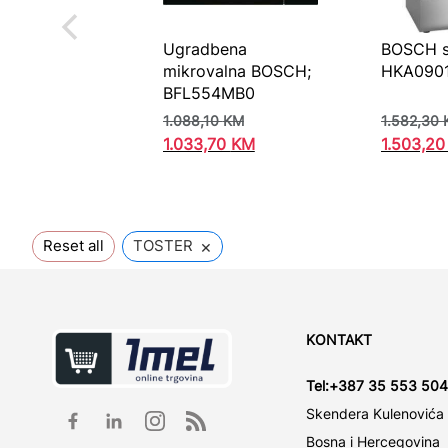
Ugradbena
BOSCH s
mikrovalna BOSCH;
HKA090
BFL554MB0
1.088,10
KM
1.582,30
1.033,70
KM
1.503,2
×
Reset all
TOSTER
KONTAKT
Tel:
+387 35 553 504
Skendera Kulenovića
Bosna i Hercegovina