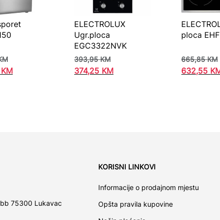
poret
ELECTROLUX
ELECTROL
150
Ugr.ploca
ploca EH
EGC3322NVK
KM
393,95
KM
665,85
KM
0
KM
374,25
KM
632,55
K
KORISNI LINKOVI
Informacije o prodajnom mjestu
 bb 75300 Lukavac
Opšta pravila kupovine