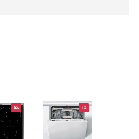
5%
5%