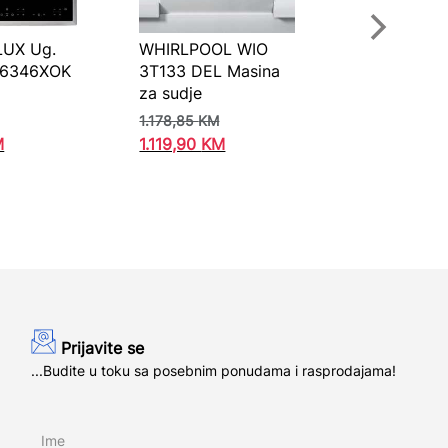
UX Ug.
WHIRLPOOL WIO
F6346XOK
3T133 DEL Masina
za sudje
1.178,85
KM
M
1.119,90
KM
Prijavite se
...Budite u toku sa posebnim ponudama i rasprodajama!
Ime