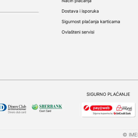
Način plaćanja
Dostava i isporuka
Sigurnost plaćanja karticama
Ovlašteni servisi
SIGURNO PLAĆANJE
© IMEL