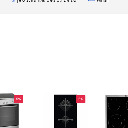
pozovite nas 080 02 04 05
email
5%
5%