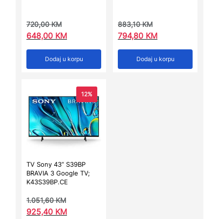
720,00
KM
883,10
KM
648,00
KM
794,80
KM
Dodaj u korpu
Dodaj u korpu
12%
TV Sony 43” S39BP
BRAVIA 3 Google TV;
K43S39BP.CE
1.051,60
KM
925,40
KM