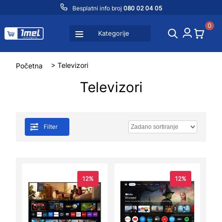
Besplatni info broj
080 02 04 05
0
Kategorije
Početna
> Televizori
Televizori
Filter
12%
12%