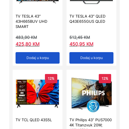
TV TESLA 43″
TV TESLA 43″ QLED
43H665BUV UHD
Q43E655GUS QLED
SMART
483,90
KM
512,45
KM
425,80
KM
450,95
KM
Dodaj u korpu
Dodaj u korpu
12%
12%
TV TCL QLED 43S5L
TV Philips 43” PUS7000
4K Titanzvuk 20W;