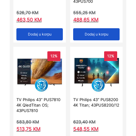
43PUS700
526,70
KM
555,25
KM
463,50
KM
488,65
KM
Dodaj u korpu
Dodaj u korpu
12%
12%
TV Philips 43” PUS7810
TV Philips 43″ PUS8200
4K QledTitan OS;
4K Titan; 43PUS8200/12
43PUS7810
583,80
KM
623,40
KM
513,75
KM
548,55
KM