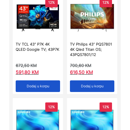
12%
12%
TV TCL 43″ P7K 4K
TV Philips 43” PQS7801
QLED Google TV; 43P7K
4K Qled Titan OS;
43PQS7801/12
672,50
KM
700,60
KM
591,80
KM
616,50
KM
Dodaj u korpu
Dodaj u korpu
12%
12%