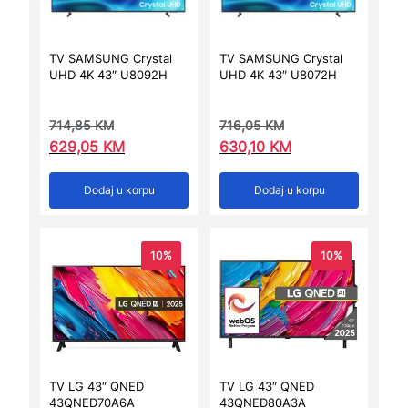
TV SAMSUNG Crystal
TV SAMSUNG Crystal
UHD 4K 43″ U8092H
UHD 4K 43″ U8072H
714,85
KM
716,05
KM
629,05
KM
630,10
KM
Dodaj u korpu
Dodaj u korpu
10%
10%
TV LG 43″ QNED
TV LG 43″ QNED
43QNED70A6A
43QNED80A3A