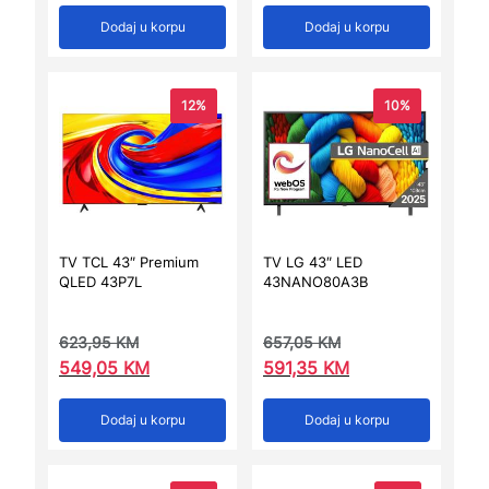
Dodaj u korpu
Dodaj u korpu
12%
10%
TV TCL 43″ Premium
TV LG 43″ LED
QLED 43P7L
43NANO80A3B
623,95
KM
657,05
KM
549,05
KM
591,35
KM
Dodaj u korpu
Dodaj u korpu