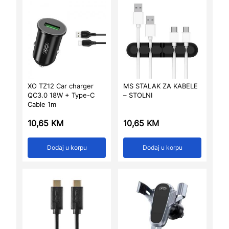
XO TZ12 Car charger
MS STALAK ZA KABELE
QC3.0 18W + Type-C
– STOLNI
Cable 1m
10,65
KM
10,65
KM
Dodaj u korpu
Dodaj u korpu