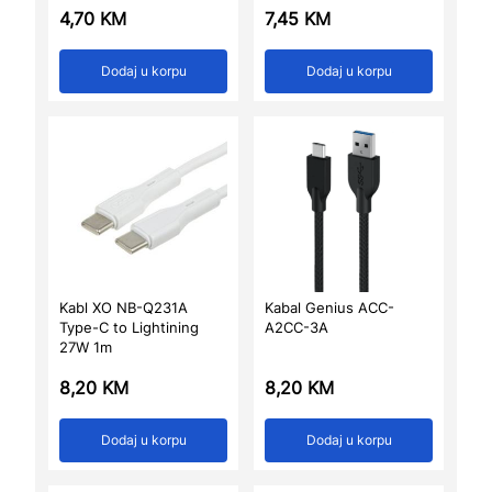
4,70
KM
7,45
KM
Dodaj u korpu
Dodaj u korpu
Kabl XO NB-Q231A
Kabal Genius ACC-
Type-C to Lightining
A2CC-3A
27W 1m
8,20
KM
8,20
KM
Dodaj u korpu
Dodaj u korpu