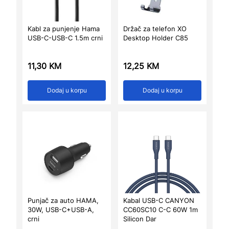
Kabl za punjenje Hama
Držač za telefon XO
USB-C-USB-C 1.5m crni
Desktop Holder C85
11,30
KM
12,25
KM
Dodaj u korpu
Dodaj u korpu
Punjač za auto HAMA,
Kabal USB-C CANYON
30W, USB-C+USB-A,
CC60SC10 C-C 60W 1m
crni
Silicon Dar