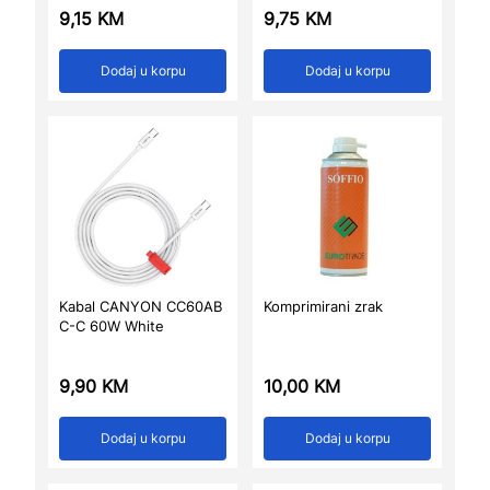
9,15
KM
9,75
KM
Dodaj u korpu
Dodaj u korpu
Kabal CANYON CC60AB
Komprimirani zrak
C-C 60W White
9,90
KM
10,00
KM
Dodaj u korpu
Dodaj u korpu