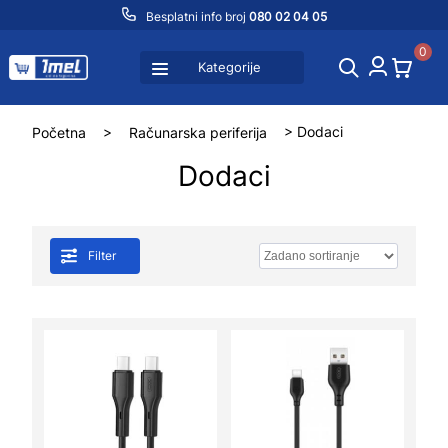
Besplatni info broj
080 02 04 05
0
Kategorije
Početna
>
Računarska periferija
> Dodaci
Dodaci
Filter