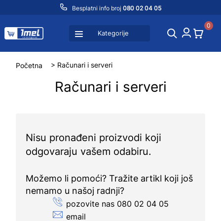
Besplatni info broj
080 02 04 05
0
Kategorije
Početna
> Računari i serveri
Računari i serveri
Nisu pronađeni proizvodi koji
odgovaraju vašem odabiru.
Možemo li pomoći? Tražite artikl koji još
nemamo u našoj radnji?
pozovite nas 080 02 04 05
email