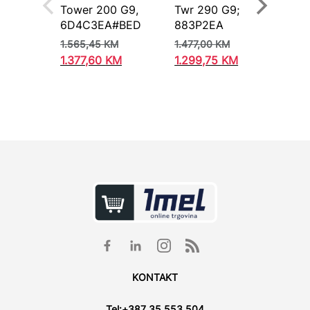
Tower 200 G9,
Twr 290 G9;
ROG
6D4C3EA#BED
883P2EA
90P
M0
1.565,45
KM
1.477,00
KM
4.8
1.377,60
KM
1.299,75
KM
4.2
KONTAKT
Tel:
+387 35 553 504