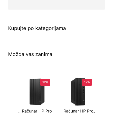
Kupujte po kategorijama
Možda vas zanima
12%
12%
Računar HP Pro
Računar HP Pro
Rač