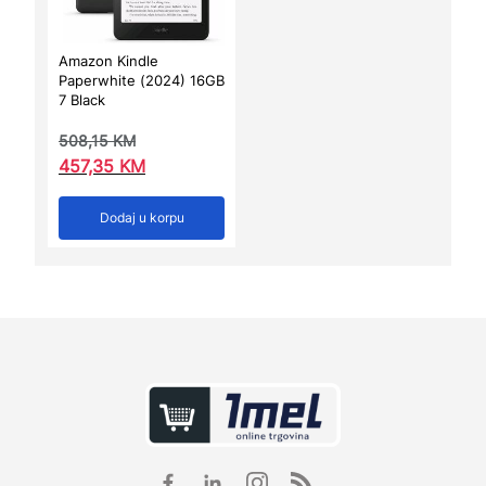
Amazon Kindle
Paperwhite (2024) 16GB
7 Black
508,15
KM
457,35
KM
Dodaj u korpu