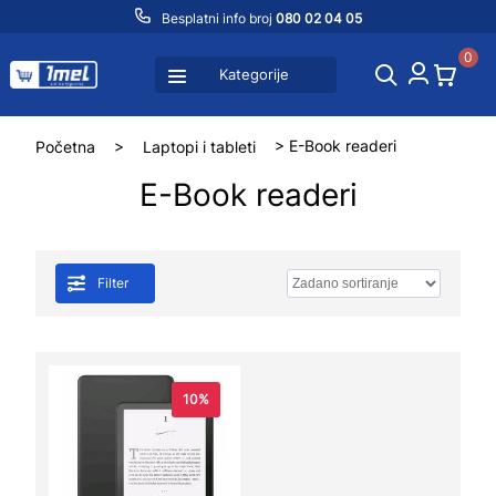
Besplatni info broj
080 02 04 05
0
Kategorije
Početna
>
Laptopi i tableti
> E-Book readeri
E-Book readeri
Filter
10%