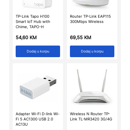
TP-Link Tapo H100
Router TP-Link EAP115
Smart IoT Hub with
300Mbps Wireless
Chime, TAPO-H
54,60
KM
69,55
KM
Dodaj u korpu
Dodaj u korpu
Adapter Wi-Fi D-link Wi-
Wireless N Router TP-
Fi 5 AC1300 USB 2.0
Link TL-MR3420 3G/4G
AC13U