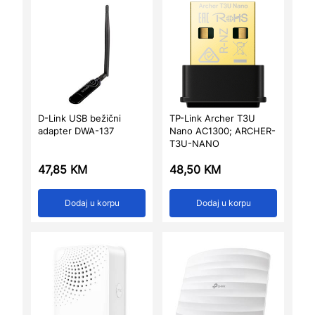
D-Link USB bežični
TP-Link Archer T3U
adapter DWA-137
Nano AC1300; ARCHER-
T3U-NANO
47,85
KM
48,50
KM
Dodaj u korpu
Dodaj u korpu