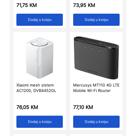
71,75
KM
73,95
KM
Dodaj u korpu
Dodaj u korpu
Xiaomi mesh sistem
Mercusys MT110 4G LTE
AC1200, DVB4452GL
Mobile Wi-Fi Router
76,05
KM
77,10
KM
Dodaj u korpu
Dodaj u korpu