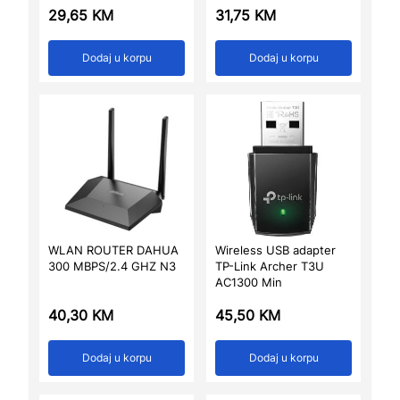
29,65
KM
31,75
KM
Dodaj u korpu
Dodaj u korpu
WLAN ROUTER DAHUA
Wireless USB adapter
300 MBPS/2.4 GHZ N3
TP-Link Archer T3U
AC1300 Min
40,30
KM
45,50
KM
Dodaj u korpu
Dodaj u korpu