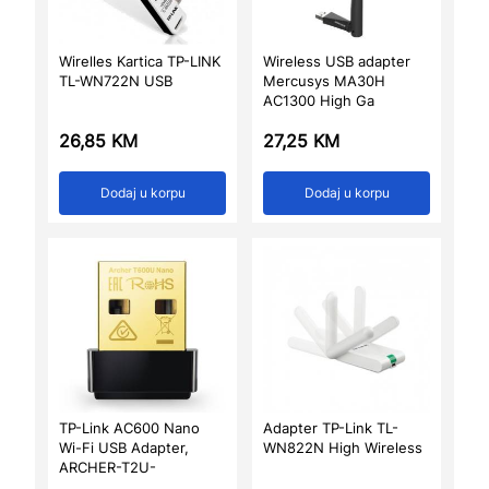
Wirelles Kartica TP-LINK
Wireless USB adapter
TL-WN722N USB
Mercusys MA30H
AC1300 High Ga
26,85
KM
27,25
KM
Dodaj u korpu
Dodaj u korpu
TP-Link AC600 Nano
Adapter TP-Link TL-
Wi-Fi USB Adapter,
WN822N High Wireless
ARCHER-T2U-