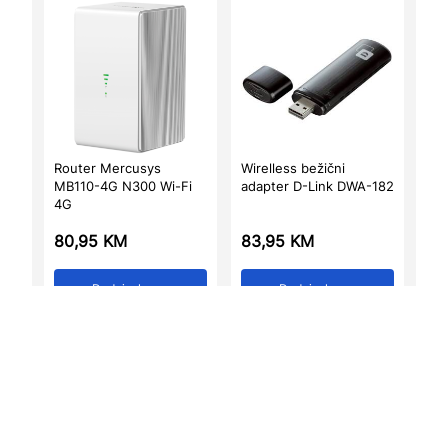
Router Mercusys
Wirelless bežični
MB110-4G N300 Wi-Fi
adapter D-Link DWA-182
4G
80,95
KM
83,95
KM
Dodaj u korpu
Dodaj u korpu