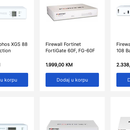
ophos XGS 88
Firewall Fortinet
Firew
ction
FortiGate 60F, FG-60F
108 Ba
M
1.999,00
KM
2.338
 u korpu
Dodaj u korpu
D