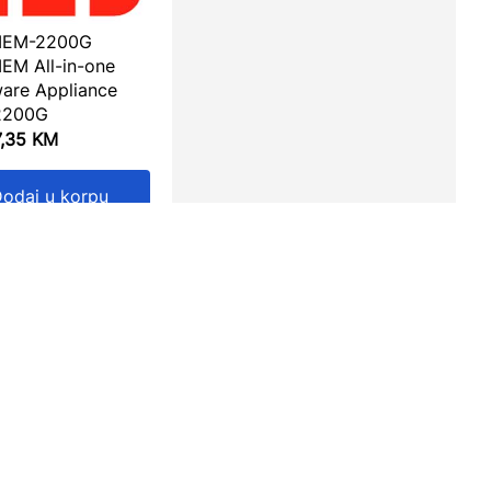
SIEM-2200G
IEM All-in-one
are Appliance
2200G
7,35
KM
odaj u korpu
Prijavite se
...Budite u toku sa posebnim ponudama i rasprodajama!
Ime