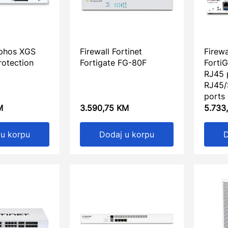
ophos XGS
Firewall Fortinet
Firewa
rotection
Fortigate FG-80F
Forti
RJ45 
RJ45/
ports
M
3.590,75
KM
5.733
 u korpu
Dodaj u korpu
D