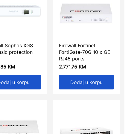
all Sophos XGS
Firewall Fortinet
sic protection
FortiGate-70G 10 x GE
RJ45 ports
,85
KM
2.771,75
KM
odaj u korpu
Dodaj u korpu