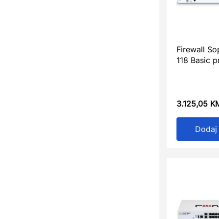
Firewall S
118 Basic p
3.125,05
K
Dodaj