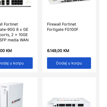
ll Fortinet
Firewall Fortinet
Gate-90G 8 x GE
Fortigate FG100F
ports, 2 x 10GE
SFP media WAN
,00
KM
6.149,00
KM
odaj u korpu
Dodaj u korpu