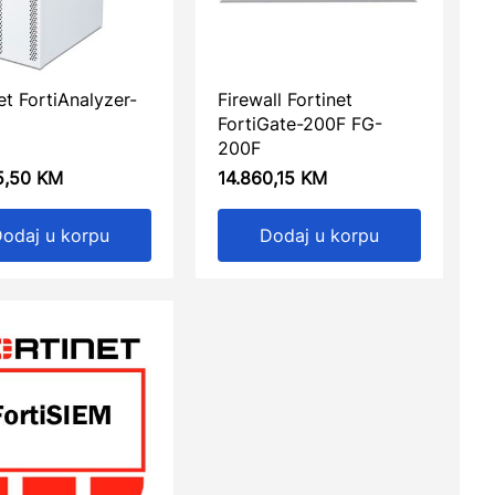
et FortiAnalyzer-
Firewall Fortinet
FortiGate-200F FG-
200F
5,50
KM
14.860,15
KM
odaj u korpu
Dodaj u korpu