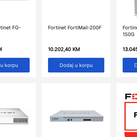
rtinet FG-
Fortinet FortiMail-200F
Fortin
150G
M
10.202,40
KM
13.04
 u korpu
Dodaj u korpu
D