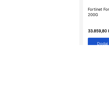
Fortinet Fo
200G
33.859,80
Dodaj
KONTAKT
Tel:
+387 35 553 504
Skendera Kulenovića
Bosna i Hercegovina