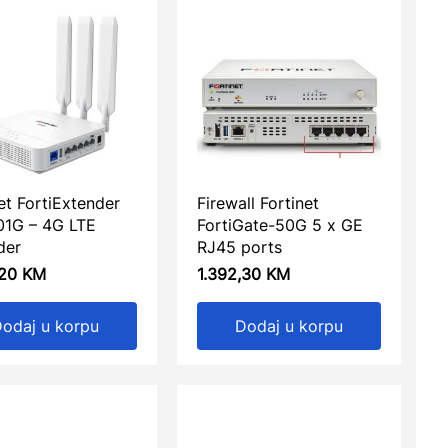
et FortiExtender
Firewall Fortinet
01G – 4G LTE
FortiGate-50G 5 x GE
der
RJ45 ports
,20
KM
1.392,30
KM
odaj u korpu
Dodaj u korpu