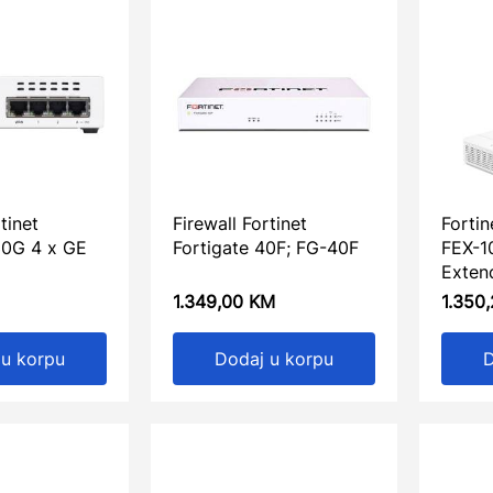
tinet
Firewall Fortinet
Fortin
30G 4 x GE
Fortigate 40F; FG-40F
FEX-1
Exten
1.349,00
KM
1.350
 u korpu
Dodaj u korpu
D