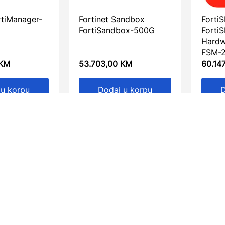
rtiManager-
Fortinet Sandbox
Forti
FortiSandbox-500G
FortiS
Hardw
FSM-
KM
53.703,00
KM
60.14
 u korpu
Dodaj u korpu
D
KORISNI LINKOVI
Informacije o prodajnom mjestu
 bb 75300 Lukavac
Opšta pravila kupovine