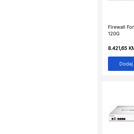
Firewall Fo
120G
8.421,65
K
Dodaj