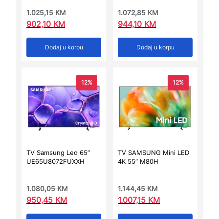
1.025,15
KM
1.072,85
KM
902,10
KM
944,10
KM
Dodaj u korpu
Dodaj u korpu
12%
12%
TV Samsung Led 65″
TV SAMSUNG Mini LED
UE65U8072FUXXH
4K 55″ M80H
1.080,05
KM
1.144,45
KM
950,45
KM
1.007,15
KM