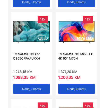
Dodaj u korpu
Dodaj u korpu
12%
12%
TV SAMSUNG 65″
TV SAMSUNG Mini LED
QE65Q7FAAUXXH
4K 65″ M70H
1.248,15
KM
1.371,20
KM
1.098,35
KM
1.206,65
KM
Dodaj u korpu
Dodaj u korpu
12%
12%