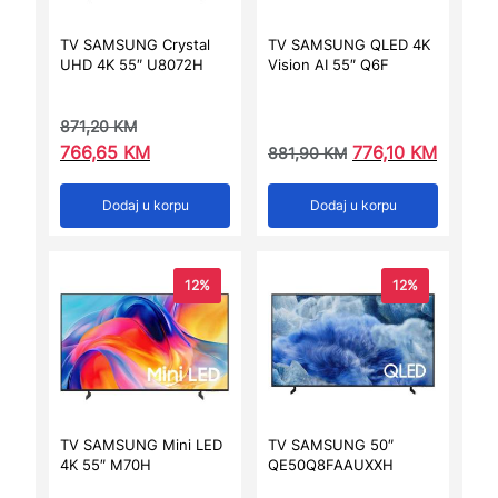
TV SAMSUNG Crystal
TV SAMSUNG QLED 4K
UHD 4K 55″ U8072H
Vision AI 55″ Q6F
871,20
KM
766,65
KM
776,10
KM
881,90
KM
Dodaj u korpu
Dodaj u korpu
12%
12%
TV SAMSUNG Mini LED
TV SAMSUNG 50″
4K 55″ M70H
QE50Q8FAAUXXH