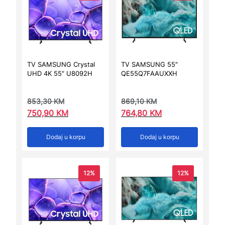
TV SAMSUNG Crystal
TV SAMSUNG 55″
UHD 4K 55″ U8092H
QE55Q7FAAUXXH
853,30
KM
869,10
KM
750,90
KM
764,80
KM
Dodaj u korpu
Dodaj u korpu
12%
12%