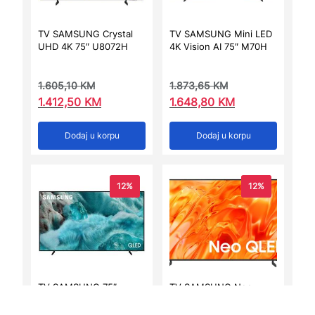
TV SAMSUNG Crystal
TV SAMSUNG Mini LED
UHD 4K 75″ U8072H
4K Vision AI 75″ M70H
1.605,10
KM
1.873,65
KM
1.412,50
KM
1.648,80
KM
Dodaj u korpu
Dodaj u korpu
12%
12%
TV SAMSUNG 75″
TV SAMSUNG Neo
QE75Q7FAAUXXH
QLED 4K Vision AI 65″
QN70H