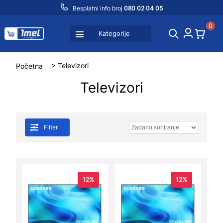
Besplatni info broj
080 02 04 05
0
Kategorije
Početna
> Televizori
Televizori
Filter
12%
12%