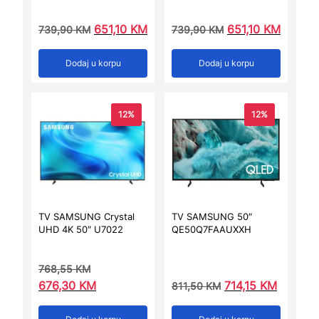
651,10
KM
651,10
KM
739,90
KM
739,90
KM
Dodaj u korpu
Dodaj u korpu
12%
12%
TV SAMSUNG Crystal
TV SAMSUNG 50″
UHD 4K 50″ U7022
QE50Q7FAAUXXH
768,55
KM
676,30
KM
714,15
KM
811,50
KM