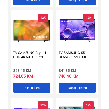
Dodaj u korpu
Dodaj u korpu
12%
12%
TV SAMSUNG Crystal
TV SAMSUNG 55″
UHD 4K 50″ U8072H
UE55U8072FUXXH
823,45
KM
841,35
KM
724,65
KM
740,40
KM
Dodaj u korpu
Dodaj u korpu
12%
12%