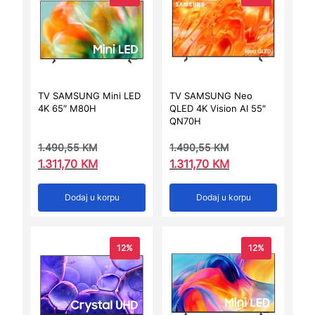
TV SAMSUNG Mini LED
TV SAMSUNG Neo
4K 65″ M80H
QLED 4K Vision AI 55″
QN70H
1.490,55
KM
1.490,55
KM
1.311,70
KM
1.311,70
KM
Dodaj u korpu
Dodaj u korpu
12%
12%