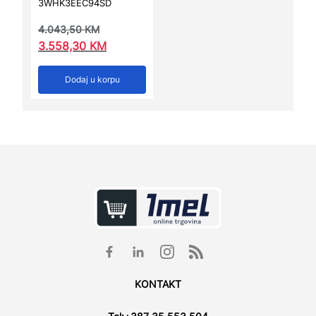
3WHK3EEC94SD
4.043,50
KM
3.558,30
KM
Dodaj u korpu
KONTAKT