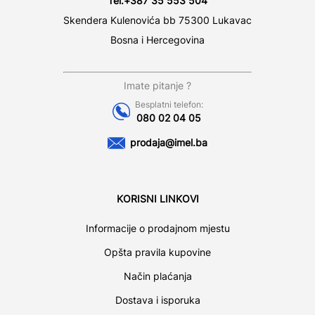
Tel:
+387 35 553 504
Skendera Kulenovića bb 75300 Lukavac
Bosna i Hercegovina
Imate pitanje ?
Besplatni telefon:
080 02 04 05
prodaja@imel.ba
KORISNI LINKOVI
Informacije o prodajnom mjestu
Opšta pravila kupovine
Način plaćanja
Dostava i isporuka