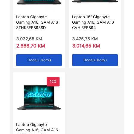
Laptop Gigabyte
Laptop 16″ Gigabyte
Gaming A16; GAM A16
Gaming A16; GAM A16
3THK3EE893SD
CVHI3EE894
3.032,65
KM
3.425,75
KM
2.668,70
KM
3.014,65
KM
Dodaj u korpu
Dodaj u korpu
12%
Laptop Gigabyte
Gaming A16; GAM A16