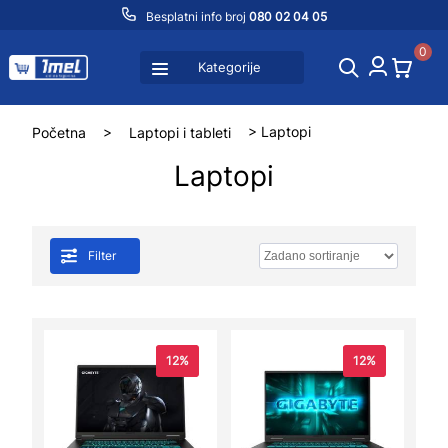
Besplatni info broj
080 02 04 05
0
Kategorije
Početna
>
Laptopi i tableti
> Laptopi
Laptopi
Filter
12%
12%