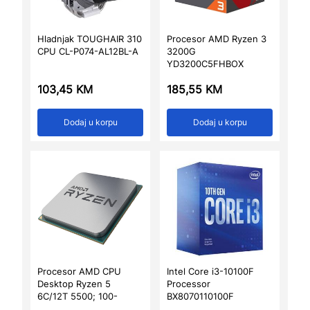
Hladnjak TOUGHAIR 310
Procesor AMD Ryzen 3
CPU CL-P074-AL12BL-A
3200G
YD3200C5FHBOX
103,45
KM
185,55
KM
Dodaj u korpu
Dodaj u korpu
Procesor AMD CPU
Intel Core i3-10100F
Desktop Ryzen 5
Processor
6C/12T 5500; 100-
BX8070110100F