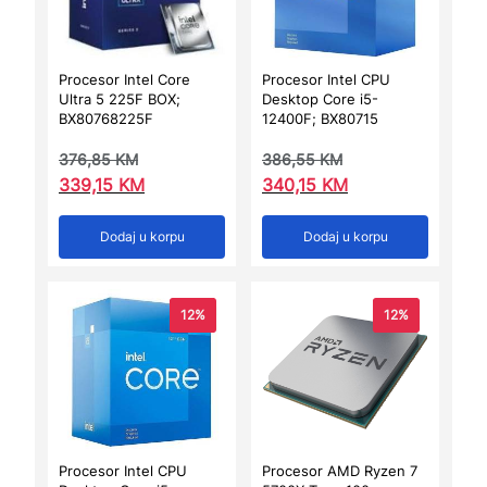
Procesor Intel Core
Procesor Intel CPU
Ultra 5 225F BOX;
Desktop Core i5-
BX80768225F
12400F; BX80715
376,85
KM
386,55
KM
339,15
KM
340,15
KM
Dodaj u korpu
Dodaj u korpu
12%
12%
Procesor Intel CPU
Procesor AMD Ryzen 7