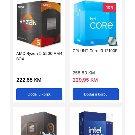
10%
CPU INT Core i3 12100F
AMD Ryzen 5 5500 AM4
BOX
255,50
KM
222,65
KM
229,95
KM
Dodaj u korpu
Dodaj u korpu