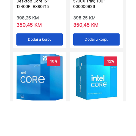
Desktop Core i5-
5700X Tray; 100-
12400F; BX80715
000000926
398,25
KM
398,25
KM
350,45
KM
350,45
KM
Dodaj u korpu
Dodaj u korpu
10%
12%
Procesor Intel Core i5-
Procesor INTEL Core i3
12400F; BX8071512400F
14100; BX8071514100
393,95
KM
406,80
KM
354,55
KM
358,00
KM