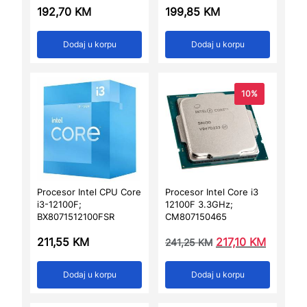
192,70
KM
199,85
KM
Dodaj u korpu
Dodaj u korpu
10%
Procesor Intel CPU Core
Procesor Intel Core i3
i3-12100F;
12100F 3.3GHz;
BX8071512100FSR
CM807150465
211,55
KM
217,10
KM
241,25
KM
Dodaj u korpu
Dodaj u korpu