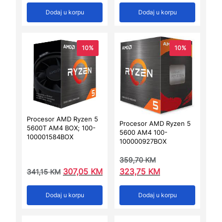
Dodaj u korpu
Dodaj u korpu
10%
10%
Procesor AMD Ryzen 5
Procesor AMD Ryzen 5
5600T AM4 BOX; 100-
5600 AM4 100-
100001584BOX
100000927BOX
359,70
KM
307,05
KM
323,75
KM
341,15
KM
Dodaj u korpu
Dodaj u korpu