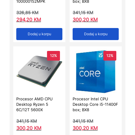
100000152MPK
box; BX8
326,85
KM
341,15
KM
294,20
KM
300,20
KM
Dodaj u korpu
Dodaj u korpu
12%
12%
Procesor AMD CPU
Procesor Intel CPU
Desktop Ryzen 5
Desktop Core i5-11400F
6C/12T 5600X
box; BX8
341,15
KM
341,15
KM
300,20
KM
300,20
KM