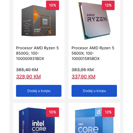
10%
12%
Procesor AMD Ryzen 5
Procesor AMD Ryzen 5
8500G; 100-
5600X; 100-
100000931BOX
100001585BOX
365,40
KM
383,95
KM
328,90
KM
337,90
KM
Dodaj u korpu
Dodaj u korpu
10%
12%