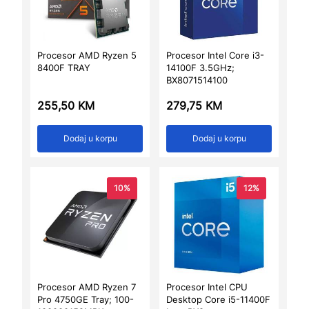
Procesor AMD Ryzen 5
Procesor Intel Core i3-
8400F TRAY
14100F 3.5GHz;
BX8071514100
255,50
KM
279,75
KM
Dodaj u korpu
Dodaj u korpu
10%
12%
Procesor AMD Ryzen 7
Procesor Intel CPU
Pro 4750GE Tray; 100-
Desktop Core i5-11400F