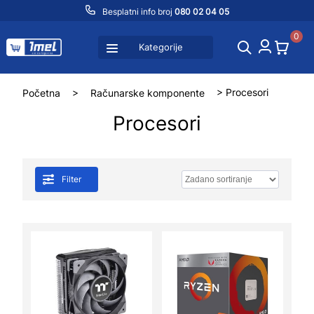
Besplatni info broj
080 02 04 05
0
Kategorije
Početna
>
Računarske komponente
> Procesori
Procesori
Filter