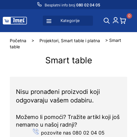
Besplatni info broj
080 02 04 05
0
Kategorije
Početna
>
Projektori, Smart table i platna
> Smart
table
Smart table
Nisu pronađeni proizvodi koji
odgovaraju vašem odabiru.
Možemo li pomoći? Tražite artikl koji još
nemamo u našoj radnji?
pozovite nas 080 02 04 05