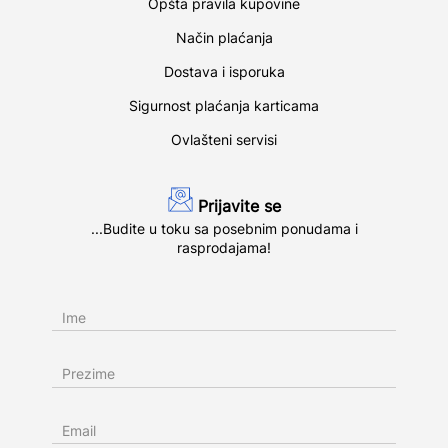
Opšta pravila kupovine
Način plaćanja
Dostava i isporuka
Sigurnost plaćanja karticama
Ovlašteni servisi
Prijavite se
...Budite u toku sa posebnim ponudama i
rasprodajama!
Ime
Prezime
Email