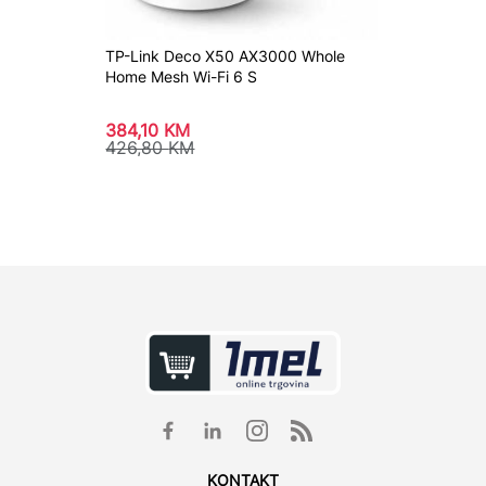
TP-Link Deco X50 AX3000 Whole
Router
Home Mesh Wi-Fi 6 S
Wireles
384,10
KM
149,9
426,80
KM
KONTAKT