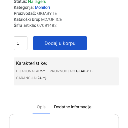
Status:
Na lageru
Kategorija:
Monitori
Proizvođač:
GIGABYTE
Kataloški broj:
M27UP ICE
Šifra artikla:
07091492
Dodaj u korpu
Karakteristike:
DIJAGONALA∶
27"
PROIZVODJAC∶
GIGABYTE
GARANCIJA∶
24 mj.
Opis
Dodatne informacije