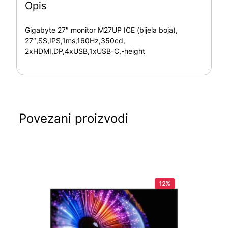
Opis
Gigabyte 27″ monitor M27UP ICE (bijela boja),
27″,SS,IPS,1ms,160Hz,350cd,
2xHDMI,DP,4xUSB,1xUSB-C,-height
Povezani proizvodi
12%