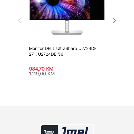
Monitor DELL UltraSharp U2724DE
Monito
27″, U2724DE-56
Gaming
984,70
KM
525,4
1.119,00
KM
583,8