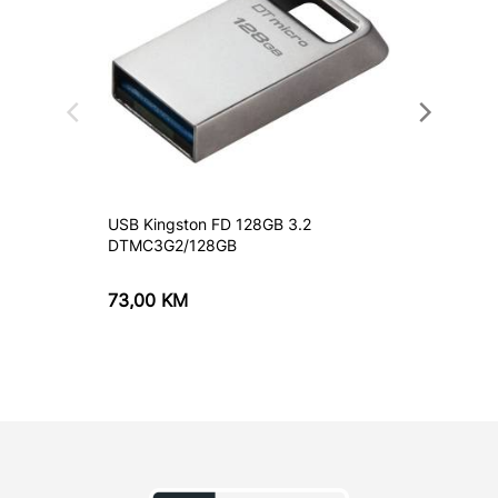
USB Kingston FD 128GB 3.2
USB AP
DTMC3G2/128GB
73,00
KM
15,20