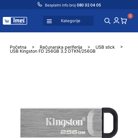
Besplatni info broj
080 02 04 05
0
Kategorije
Početna
>
Računarska periferija
>
USB stick
>
USB Kingston FD 256GB 3.2 DTKN/256GB