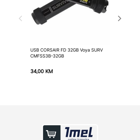
USB CORSAIR FD 32GB Voya SURV
USB Ki
CMFSS3B-32GB
DTKN/
34,00
KM
36,50