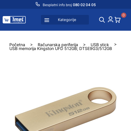
Besplatni info broj
080 02 04 05
0
Kategorije
Početna
>
Računarska periferija
>
USB stick
>
USB memorija Kingston UFD 512GB; DTSE9G3/512GB