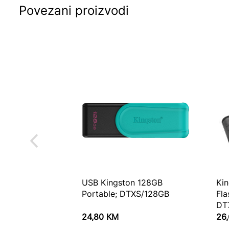
Povezani proizvodi
USB Kingston 128GB
Ki
Portable; DTXS/128GB
Fl
DT
24,80
KM
26