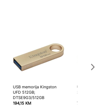
USB memorija Kingston
USB Kingston FD
UFD 512GB;
3.2 DTMC3G2/1
DTSE9G3/512GB
194,15
KM
73,00
KM