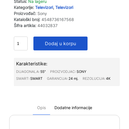
Status:
Na lageru
Kategorije:
Televizori
,
Televizori
Proizvođač:
Sony
Kataloški broj:
4548736167568
Šifra artikla:
44032837
Dodaj u korpu
Karakteristike:
DIJAGONALA∶
55"
PROIZVODJAC∶
SONY
SMART∶
SMART
GARANCIJA∶
24 mj.
REZOLUCIJA∶
4K
Opis
Dodatne informacije