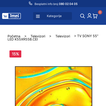
Besplatni info broj
080 02 04 05
0
Kategorije
Početna
>
Televizori
>
Televizori
> TV SONY 55″
LED K55XR55B.CEI
15%