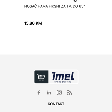
NOSAČ HAMA FIKSNI ZA TV, DO 65″
TV Nos
15,80
KM
27,40
KONTAKT