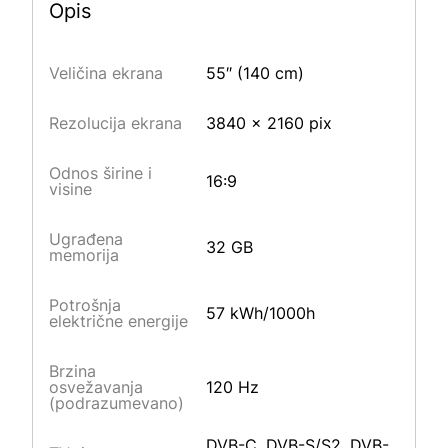
Opis
Veličina ekrana
55″ (140 cm)
Rezolucija ekrana
3840 x 2160 pix
Odnos širine i
16:9
visine
Ugrađena
32 GB
memorija
Potrošnja
57 kWh/1000h
električne energije
Brzina
osvežavanja
120 Hz
(podrazumevano)
DVB-C, DVB-S/S2, DVB-