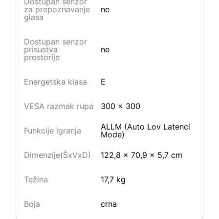
Dostupan senzor
za prepoznavanje
ne
glasa
Dostupan senzor
prisustva
ne
prostorije
Energetska klasa
E
VESA razmak rupa
300 x 300
ALLM (Auto Lov Latenci
Funkcije igranja
Mode)
Dimenzije(ŠxVxD)
122,8 x 70,9 x 5,7 cm
Težina
17,7 kg
Boja
crna