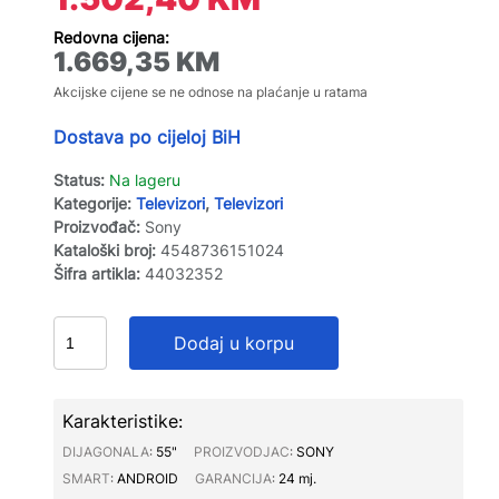
Redovna cijena:
1.669,35
KM
Akcijske cijene se ne odnose na plaćanje u ratama
Dostava po cijeloj BiH
Status:
Na lageru
Kategorije:
Televizori
,
Televizori
Proizvođač:
Sony
Kataloški broj:
4548736151024
Šifra artikla:
44032352
Dodaj u korpu
Karakteristike:
DIJAGONALA∶
55"
PROIZVODJAC∶
SONY
SMART∶
ANDROID
GARANCIJA∶
24 mj.