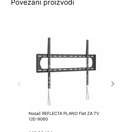
Povezani proizvodi
Nosač REFLECTA PLANO Flat ZA TV
Nosač 
120-9060
4040T