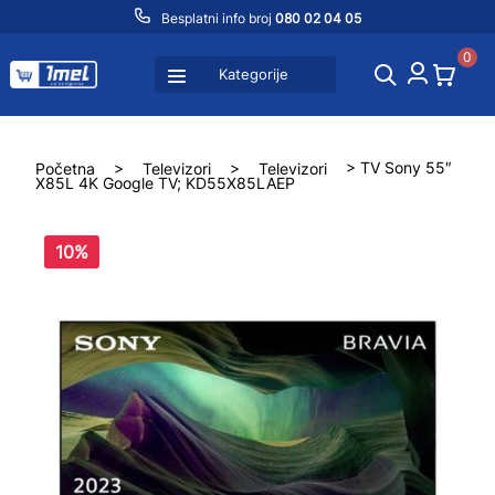
Besplatni info broj
080 02 04 05
0
Kategorije
Početna
>
Televizori
>
Televizori
> TV Sony 55″
X85L 4K Google TV; KD55X85LAEP
10%