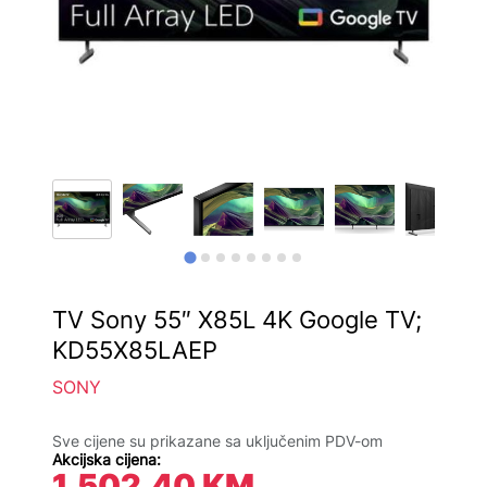
TV Sony 55″ X85L 4K Google TV;
KD55X85LAEP
SONY
Sve cijene su prikazane sa uključenim PDV-om
Akcijska cijena:
1.502,40
KM