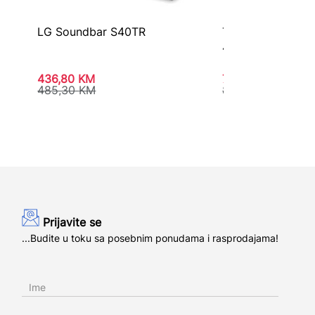
LG Soundbar S40TR
TV LG 43″ QNED
43QNED80A3A
436,80
KM
794,80
KM
485,30
KM
883,10
KM
Prijavite se
...Budite u toku sa posebnim ponudama i rasprodajama!
Ime