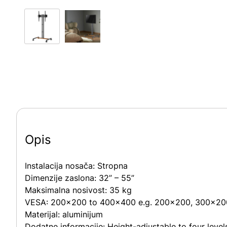
Opis
Instalacija nosača:
Stropna
Dimenzije zaslona:
32” – 55”
Maksimalna nosivost:
35 kg
VESA:
200×200 to 400×400 e.g. 200×200, 300×20
Materijal:
aluminijum
Dodatne informacije:
Height-adjustable to four leve