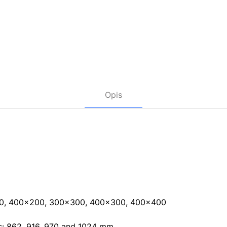
Opis
0, 400×200, 300×300, 400×300, 400×400
ls: 862, 916, 970 and 1024 mm