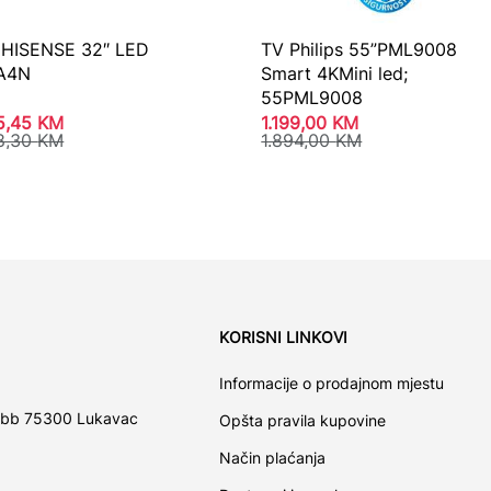
 HISENSE 32″ LED
TV Philips 55”PML9008
A4N
Smart 4KMini led;
55PML9008
5,45
KM
1.199,00
KM
8,30
KM
1.894,00
KM
KORISNI LINKOVI
Informacije o prodajnom mjestu
 bb 75300 Lukavac
Opšta pravila kupovine
Način plaćanja