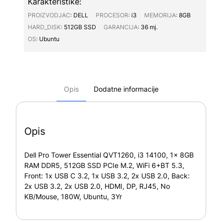
Karakteristike:
PROIZVODJAC∶
DELL
PROCESOR∶
i3
MEMORIJA∶
8GB
HARD_DISK∶
512GB SSD
GARANCIJA∶
36 mj.
OS∶
Ubuntu
Opis
Dodatne informacije
Opis
Dell Pro Tower Essential QVT1260, i3 14100, 1x 8GB
RAM DDR5, 512GB SSD PCIe M.2, WiFi 6+BT 5.3,
Front: 1x USB C 3.2, 1x USB 3.2, 2x USB 2.0, Back:
2x USB 3.2, 2x USB 2.0, HDMI, DP, RJ45, No
KB/Mouse, 180W, Ubuntu, 3Yr