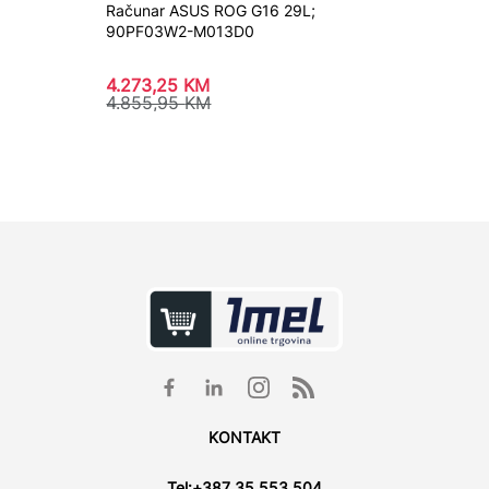
Računar ASUS ROG G16 29L;
Računar
90PF03W2-M013D0
A55B0
4.273,25
KM
1.487,
4.855,95
KM
1.690
KONTAKT
Tel:
+387 35 553 504