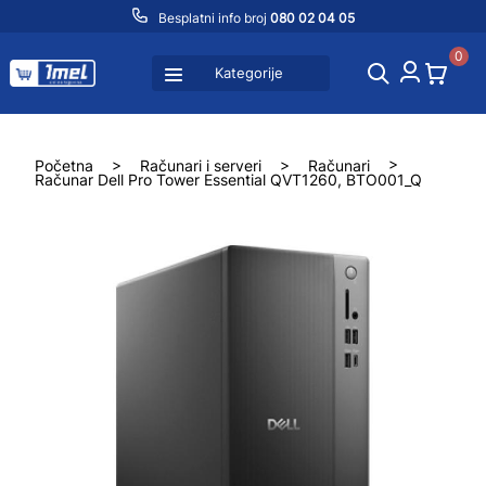
Besplatni info broj
080 02 04 05
0
Kategorije
Početna
>
Računari i serveri
>
Računari
>
Računar Dell Pro Tower Essential QVT1260, BTO001_Q