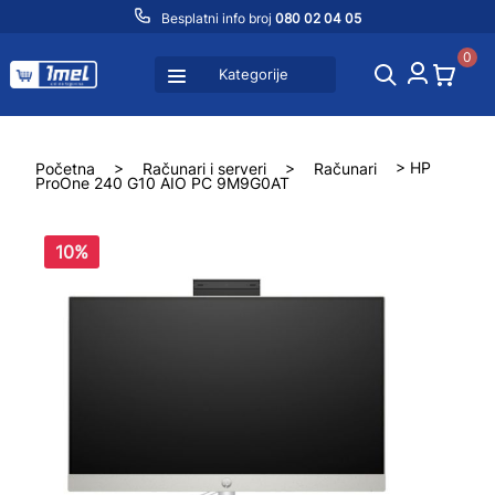
Besplatni info broj
080 02 04 05
0
Kategorije
Početna
>
Računari i serveri
>
Računari
> HP
ProOne 240 G10 AIO PC 9M9G0AT
10%