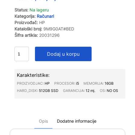
Status:
Na lageru
Kategorija:
Računari
Proizvođač:
HP
Kataloški broj:
9M9G0AT#BED
Šifra artikla:
20031296
Dodaj u korpu
Karakteristike:
PROIZVODJAC∶
HP
PROCESOR∶
i5
MEMORIJA∶
16GB
HARD_DISK∶
512GB SSD
GARANCIJA∶
12 mj.
OS∶
NO OS
Opis
Dodatne informacije