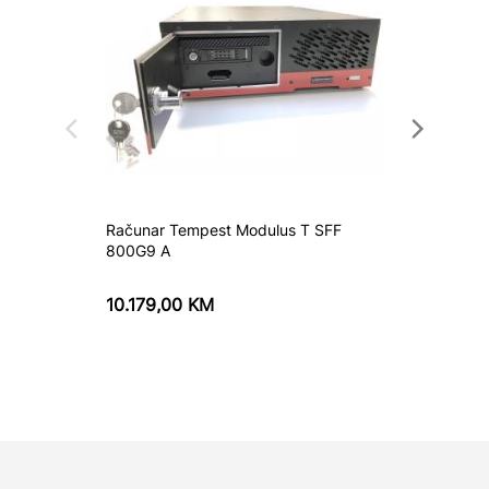
Računar Tempest Modulus T SFF
Računar
800G9 A
N003O
10.179,00
KM
1.481,
1.683