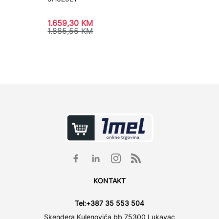
1.659,30
KM
10.179
1.885,55
KM
KONTAKT
Tel:
+387 35 553 504
Skendera Kulenovića bb 75300 Lukavac