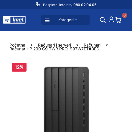
Besplatni info broj
080 02 04 05
0
Kategorije
Početna
>
Računari i serveri
>
Računari
>
Računar HP 290 G9 TWR PRO, 997W7ET#BED
12%