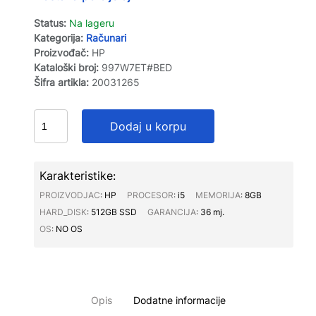
Status:
Na lageru
Kategorija:
Računari
Proizvođač:
HP
Kataloški broj:
997W7ET#BED
Šifra artikla:
20031265
Dodaj u korpu
Karakteristike:
PROIZVODJAC∶
HP
PROCESOR∶
i5
MEMORIJA∶
8GB
HARD_DISK∶
512GB SSD
GARANCIJA∶
36 mj.
OS∶
NO OS
Opis
Dodatne informacije