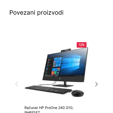
Povezani proizvodi
12%
Računar HP ProOne 240 G10;
Računa
9H6E5ET
800G9 