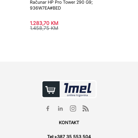
Računar HP Pro Tower 290 G9;
Računar
936W7EA#BED
A55B0
1.283,70
KM
1.487,
1.458,75
KM
1.690
KONTAKT
Tel:
+387 35 553 504