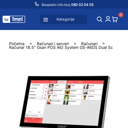
Besplatni info broj
080 02 04 05
0
Kategorije
Početna
>
Računari i serveri
>
Računari
>
Računar 18.5″ Gsan POS AiO System GS-A6DS Dual Sc