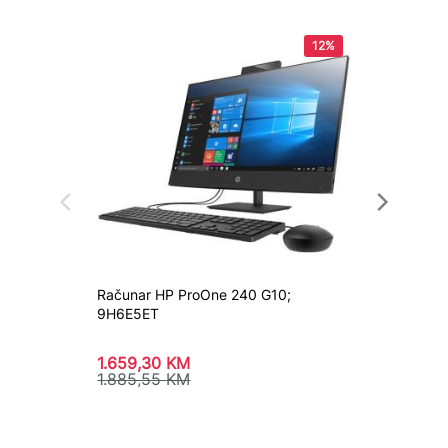
12%
Računar HP ProOne 240 G10;
Računar
9H6E5ET
1335i5
1.659,30
KM
1.126,
1.885,55
KM
1.280