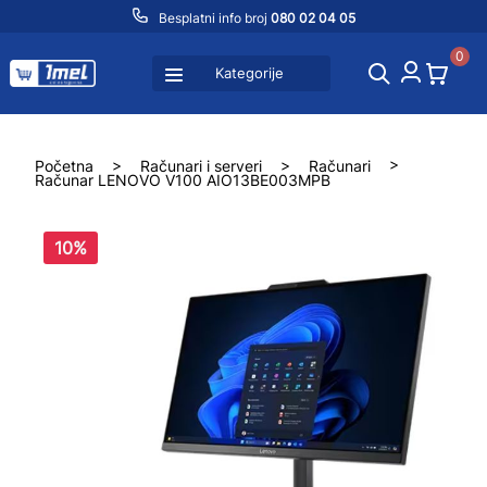
Besplatni info broj
080 02 04 05
0
Kategorije
Početna
>
Računari i serveri
>
Računari
>
Računar LENOVO V100 AIO13BE003MPB
10%