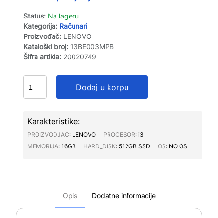
Status:
Na lageru
Kategorija:
Računari
Proizvođač:
LENOVO
Kataloški broj:
13BE003MPB
Šifra artikla:
20020749
Dodaj u korpu
Karakteristike:
PROIZVODJAC∶
LENOVO
PROCESOR∶
i3
MEMORIJA∶
16GB
HARD_DISK∶
512GB SSD
OS∶
NO OS
Opis
Dodatne informacije