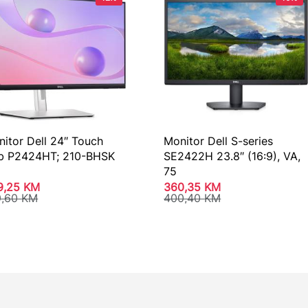
itor Dell 24″ Touch
Monitor Dell S-series
b P2424HT; 210-BHSK
SE2422H 23.8″ (16:9), VA,
75
9,25
KM
360,35
KM
9,60
KM
400,40
KM