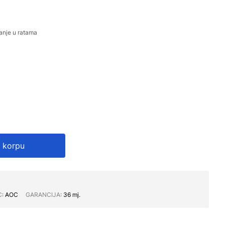
anje u ratama
 korpu
C∶
AOC
GARANCIJA∶
36 mj.