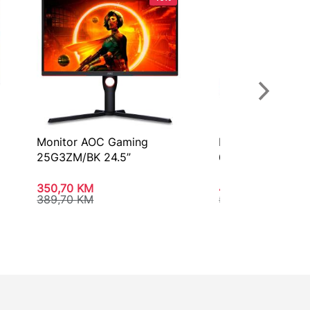
Monitor AOC Gaming
Monitor HP E24t 
25G3ZM/BK 24.5”
6N6E6AA#ABB
350,70
KM
489,90
KM
389,70
KM
556,70
KM