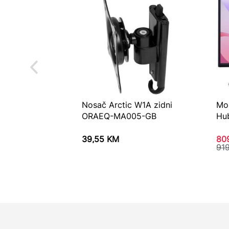
Nosač Arctic W1A zidni
Mon
ORAEQ-MA005-GB
Hu
39,55
KM
80
91