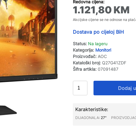
Redovna cijena:
1.121,80
KM
Akcijske cijene se ne odnose na plać
Dostava po cijeloj BiH
Status:
Na lageru
Kategorija:
Monitori
Proizvođač:
AOC
Kataloški broj:
Q27G41ZDF
Šifra artikla:
07091487
Dodaj u
Karakteristike:
DIJAGONALA∶
27"
PROIZVODJA