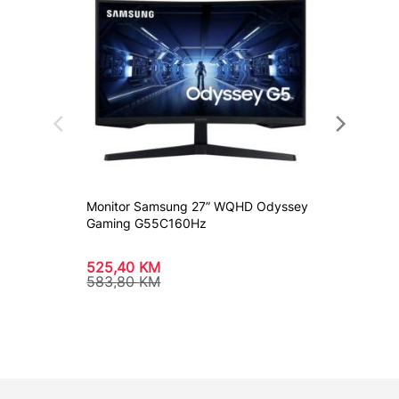
Monitor Samsung 27” WQHD Odyssey
MONITO
Gaming G55C160Hz
525,40
KM
522,5
583,80
KM
593,8