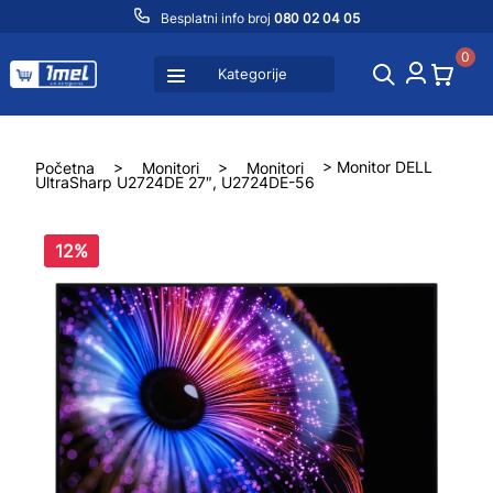
Besplatni info broj
080 02 04 05
0
Kategorije
Početna
>
Monitori
>
Monitori
> Monitor DELL
UltraSharp U2724DE 27″, U2724DE-56
12%