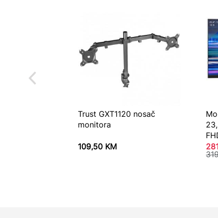
Trust GXT1120 nosač
Mo
monitora
23
FH
109,50
KM
28
31