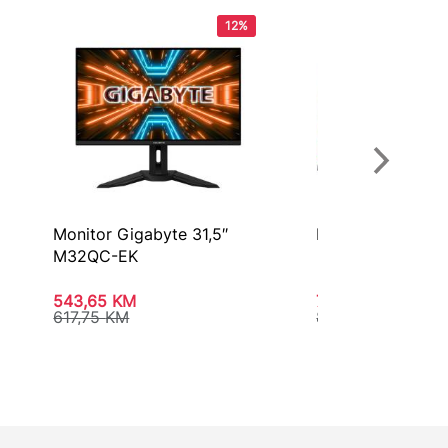
12%
Monitor Gigabyte 31,5″
Monitor Gigabyt
M32QC-EK
543,65
KM
731,45
KM
617,75
KM
831,15
KM