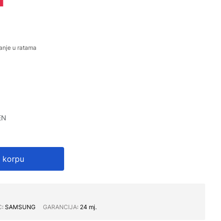
anje u ratama
EN
 korpu
C∶
SAMSUNG
GARANCIJA∶
24 mj.