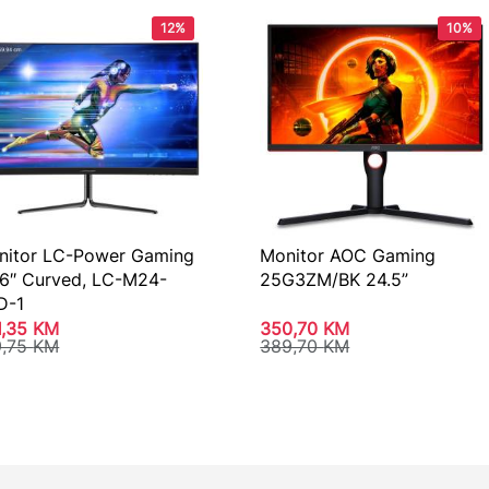
12%
10%
nitor LC-Power Gaming
Monitor AOC Gaming
,6″ Curved, LC-M24-
25G3ZM/BK 24.5”
D-1
1,35
KM
350,70
KM
9,75
KM
389,70
KM