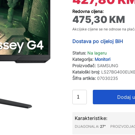
Redovna cijena:
475,30
KM
Akcijske cijene se ne odnose na plać
Dostava po cijeloj BiH
Status:
Na lageru
Kategorija:
Monitori
Proizvođač:
SAMSUNG
Kataloški broj:
LS27BG400EUX
Šifra artikla:
07030235
Dodaj u
Karakteristike:
DIJAGONALA∶
27"
PROIZVODJA