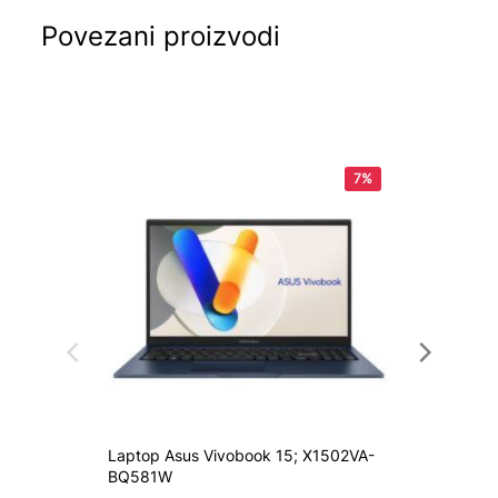
Povezani proizvodi
7%
Laptop Asus Vivobook 15; X1502VA-
Laptop
BQ581W
G615LR