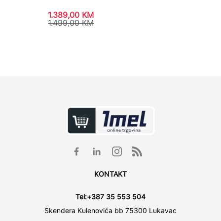
1.389,00
KM
8.295
1.499,00
KM
9.426
KONTAKT
Tel:
+387 35 553 504
Skendera Kulenovića bb 75300 Lukavac