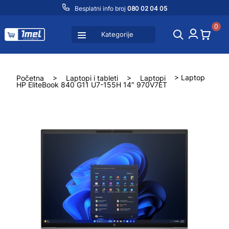
Besplatni info broj
080 02 04 05
0
Kategorije
Početna
>
Laptopi i tableti
>
Laptopi
> Laptop
HP EliteBook 840 G11 U7-155H 14″ 970V7ET