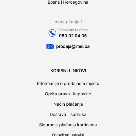
Bosna i Hercegovina
Imate pitanje ?
Besplatni telefon:
080 02 04 05
prodaja@imel.ba
KORISNI LINKOVI
Informacije o prodajnom mjestu
Opšta pravila kupovine
Način plaćanja
Dostava i isporuka
Sigurnost plaćanja karticama
Ovlašteni servisi