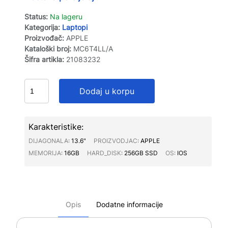
Status:
Na lageru
Kategorija:
Laptopi
Proizvođač:
APPLE
Kataloški broj:
MC6T4LL/A
Šifra artikla:
21083232
Dodaj u korpu
Karakteristike:
DIJAGONALA∶
13.6"
PROIZVODJAC∶
APPLE
MEMORIJA∶
16GB
HARD_DISK∶
256GB SSD
OS∶
IOS
Opis
Dodatne informacije