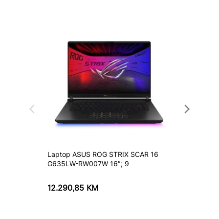
Laptop ASUS ROG STRIX SCAR 16
Laptop
G635LW-RW007W 16″; 9
MW123
12.290,85
KM
2.285
2.539