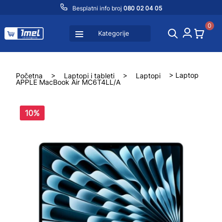
Besplatni info broj
080 02 04 05
0
Kategorije
Početna
>
Laptopi i tableti
>
Laptopi
> Laptop
APPLE MacBook Air MC6T4LL/A
10%