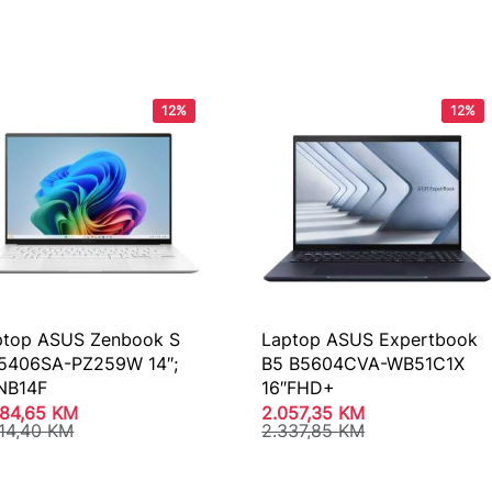
12%
12%
ptop ASUS Zenbook S
Laptop ASUS Expertbook
5406SA-PZ259W 14″;
B5 B5604CVA-WB51C1X
NB14F
16″FHD+
884,65
KM
2.057,35
KM
414,40
KM
2.337,85
KM