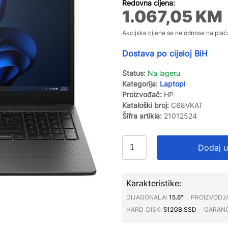
Redovna cijena:
1.067,05
KM
Akcijske cijene se ne odnose na plać
Dostava po cijeloj BiH
Status:
Na lageru
Kategorija:
Laptopi
Proizvođač:
HP
Kataloški broj:
C68VKAT
Šifra artikla:
21012524
Dodaj u
Karakteristike:
DIJAGONALA∶
15.6"
PROIZVODJ
HARD_DISK∶
512GB SSD
GARANC