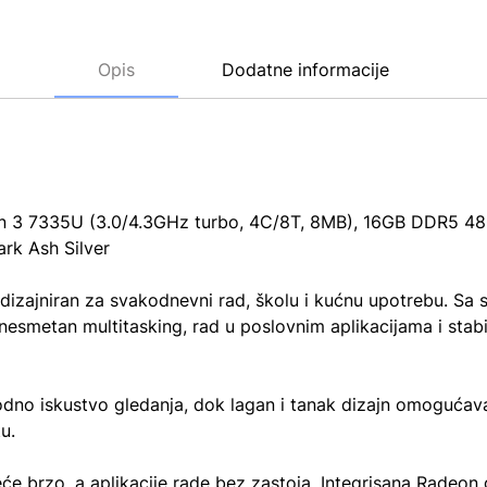
Opis
Dodatne informacije
 3 7335U (3.0/4.3GHz turbo, 4C/8T, 8MB), 16GB DDR5 480
rk Ash Silver
dizajniran za svakodnevni rad, školu i kućnu upotrebu. S
etan multitasking, rad u poslovnim aplikacijama i stabila
dno iskustvo gledanja, dok lagan i tanak dizajn omogućav
u.
eće brzo, a aplikacije rade bez zastoja. Integrisana Radeon