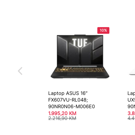
10%
Laptop ASUS 16″
La
FX607VU-RL048;
UX
90NR0N06-M006E0
90
1.995,20
KM
3.
2.216,90
KM
4.