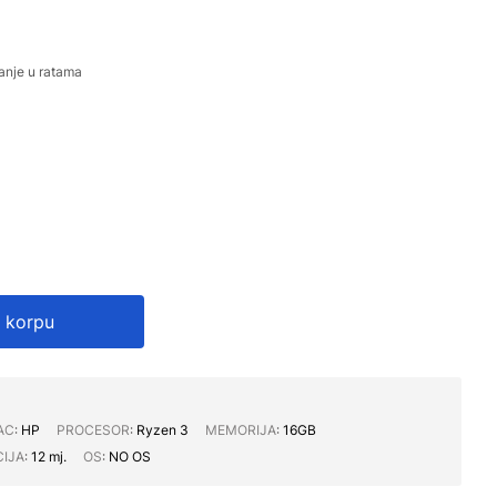
anje u ratama
 korpu
AC∶
HP
PROCESOR∶
Ryzen 3
MEMORIJA∶
16GB
IJA∶
12 mj.
OS∶
NO OS