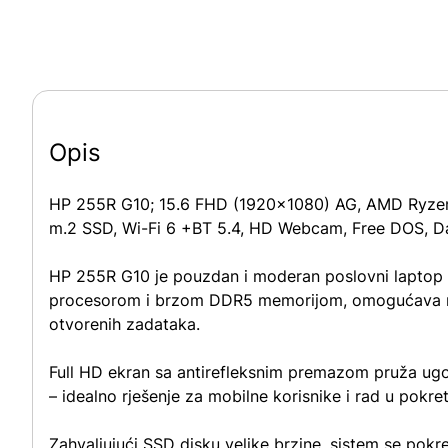
Opis
HP 255R G10; 15.6 FHD (1920×1080) AG, AMD Ryzen
m.2 SSD, Wi-Fi 6 +BT 5.4, HD Webcam, Free DOS, Da
HP 255R G10 je pouzdan i moderan poslovni laptop 
procesorom i brzom DDR5 memorijom, omogućava nesm
otvorenih zadataka.
Full HD ekran sa antirefleksnim premazom pruža ugo
– idealno rješenje za mobilne korisnike i rad u pokret
Zahvaljujući SSD disku velike brzine, sistem se pokr