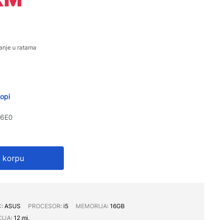
anje u ratama
opi
6E0
 korpu
C∶
ASUS
PROCESOR∶
i5
MEMORIJA∶
16GB
IJA∶
12 mj.