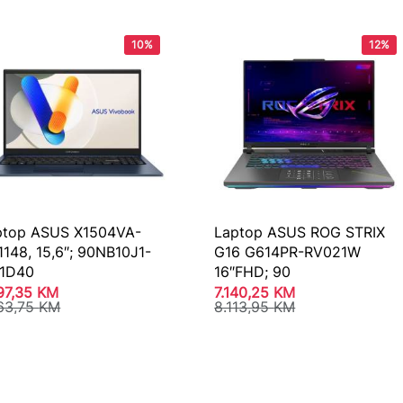
10%
12%
ptop ASUS X1504VA-
Laptop ASUS ROG STRIX
148, 15,6″; 90NB10J1-
G16 G614PR-RV021W
1D40
16″FHD; 90
497,35
KM
7.140,25
KM
663,75
KM
8.113,95
KM