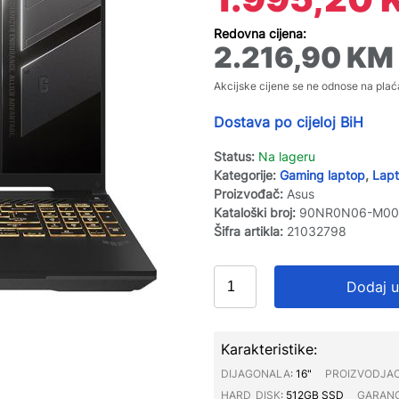
Redovna cijena:
2.216,90
KM
Akcijske cijene se ne odnose na plać
Dostava po cijeloj BiH
Status:
Na lageru
Kategorije:
Gaming laptop
,
Lapt
Proizvođač:
Asus
Kataloški broj:
90NR0N06-M00
Šifra artikla:
21032798
Dodaj u
Karakteristike:
DIJAGONALA∶
16"
PROIZVODJA
HARD_DISK∶
512GB SSD
GARANC