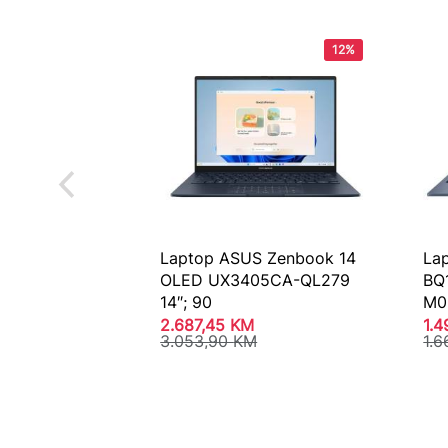
12%
Laptop ASUS Zenbook 14
La
OLED UX3405CA-QL279
BQ1
14″; 90
M0
2.687,45
KM
1.
3.053,90
KM
1.