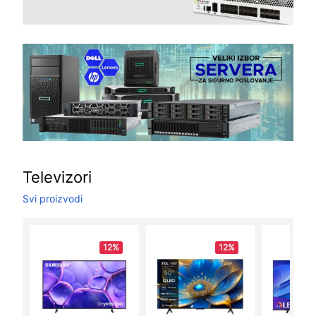
Televizori
Svi proizvodi
12%
12%