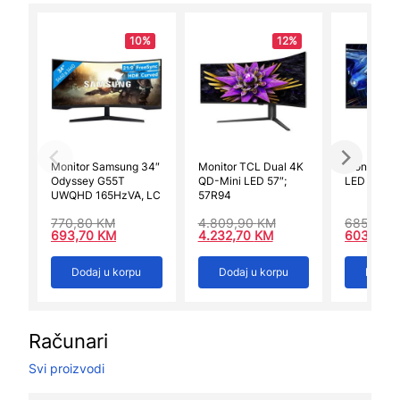
10%
12%
Monitor Samsung 34″
Monitor TCL Dual 4K
Monitor T
Odyssey G55T
QD-Mini LED 57″;
LED 27G64
UWQHD 165HzVA, LC
57R94
770,80
KM
4.809,90
KM
685,70
693,70
KM
4.232,70
KM
603,45
Dodaj u korpu
Dodaj u korpu
Dodaj 
Računari
Svi proizvodi