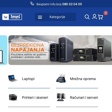
Besplatni info broj
080 02 04 05
0
Kategorije
Laptopi
Mrežna oprema
Printeri i skeneri
Računari i serveri