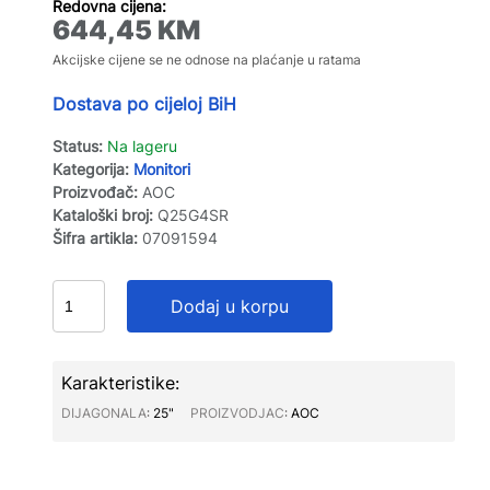
Redovna cijena:
644,45
KM
Akcijske cijene se ne odnose na plaćanje u ratama
Dostava po cijeloj BiH
Status:
Na lageru
Kategorija:
Monitori
Proizvođač:
AOC
Kataloški broj:
Q25G4SR
Šifra artikla:
07091594
Dodaj u korpu
Karakteristike:
DIJAGONALA∶
25"
PROIZVODJAC∶
AOC