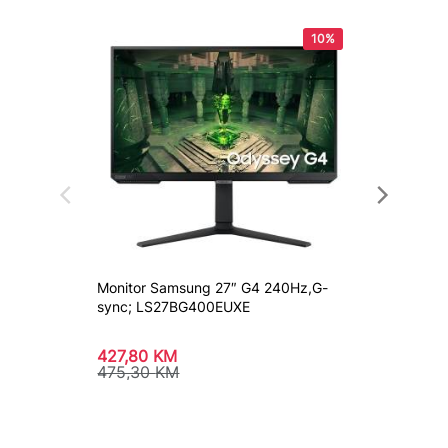
10%
Monitor Samsung 27″ G4 240Hz,G-
Monito
sync; LS27BG400EUXE
427,80
KM
612,8
475,30
KM
680,9