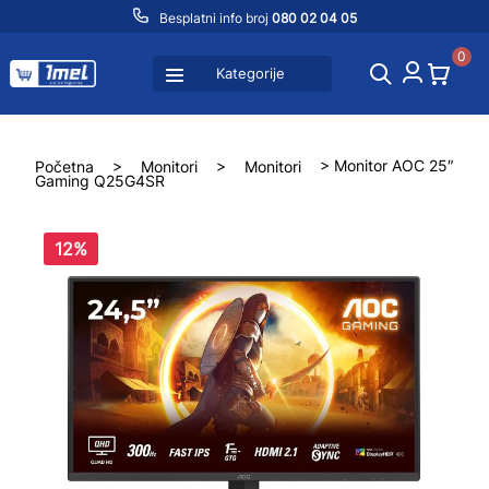
Besplatni info broj
080 02 04 05
0
Kategorije
Početna
>
Monitori
>
Monitori
> Monitor AOC 25″
Gaming Q25G4SR
12%