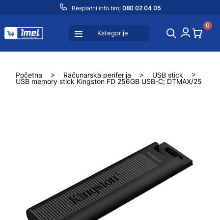
Besplatni info broj
080 02 04 05
0
Kategorije
Početna
>
Računarska periferija
>
USB stick
>
USB memory stick Kingston FD 256GB USB-C; DTMAX/25