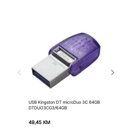
USB Kingston DT microDuo 3C 64GB
USB Kin
DTDUO3CG3/64GB
DTXS/1
49,45
KM
24,80