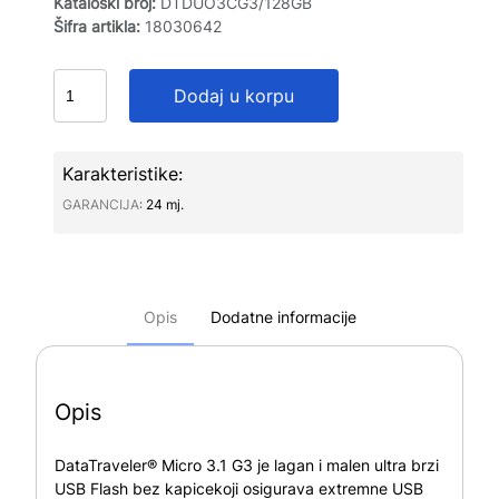
Kataloški broj:
DTDUO3CG3/128GB
Šifra artikla:
18030642
Dodaj u korpu
Karakteristike:
GARANCIJA∶
24 mj.
Opis
Dodatne informacije
Opis
DataTraveler® Micro 3.1 G3 je lagan i malen ultra brzi
USB Flash bez kapicekoji osigurava extremne USB