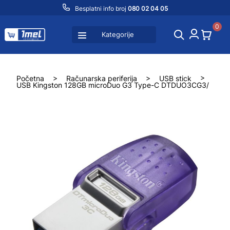
Besplatni info broj
080 02 04 05
0
Kategorije
Početna
>
Računarska periferija
>
USB stick
>
USB Kingston 128GB microDuo G3 Type-C DTDUO3CG3/