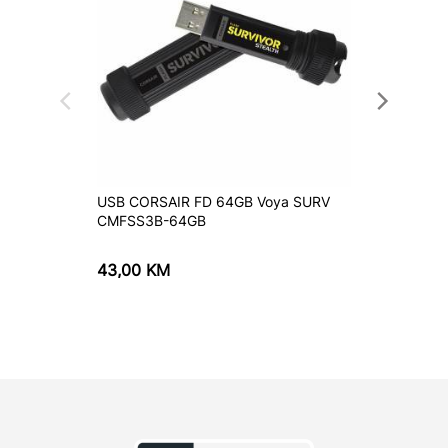
USB CORSAIR FD 64GB Voya SURV
USB Kin
CMFSS3B-64GB
DTXM/
43,00
KM
17,95