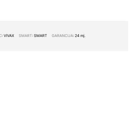
C∶
VIVAX
SMART∶
SMART
GARANCIJA∶
24 mj.