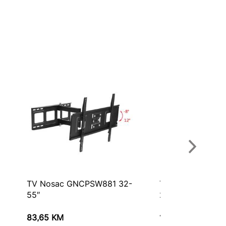
TV Nosac GNCPSW881 32-
TV Nosač GNCP
55″
26-65” Fixni
83,65
KM
19,75
KM