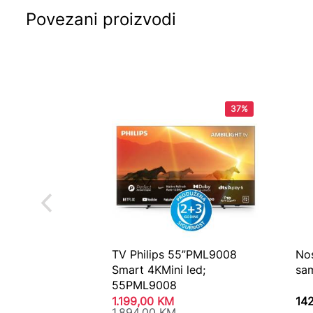
Povezani proizvodi
37%
TV Philips 55”PML9008
No
Smart 4KMini led;
sam
55PML9008
1.199,00
KM
14
1.894,00
KM