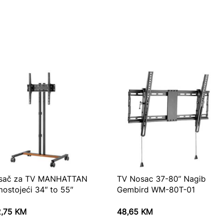
sač za TV MANHATTAN
TV Nosac 37-80” Nagib
ostojeći 34″ to 55″
Gembird WM-80T-01
2,75
KM
48,65
KM