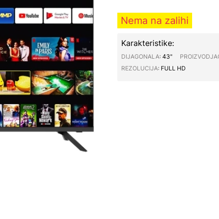
Nema na zalihi
Karakteristike:
DIJAGONALA∶
43"
PROIZVODJA
REZOLUCIJA∶
FULL HD