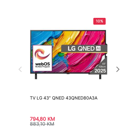
10%
TV LG 43″ QNED 43QNED80A3A
TV HIS
794,80
KM
295,4
883,10
KM
328,3