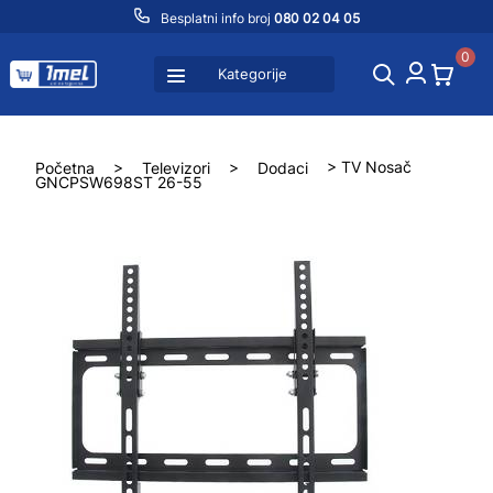
Besplatni info broj
080 02 04 05
0
Kategorije
Početna
>
Televizori
>
Dodaci
> TV Nosač
GNCPSW698ST 26-55