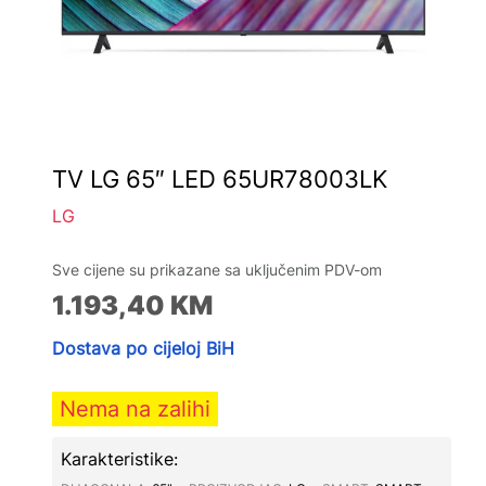
TV LG 65″ LED 65UR78003LK
LG
Sve cijene su prikazane sa uključenim PDV-om
1.193,40
KM
Dostava po cijeloj BiH
Nema na zalihi
Karakteristike: