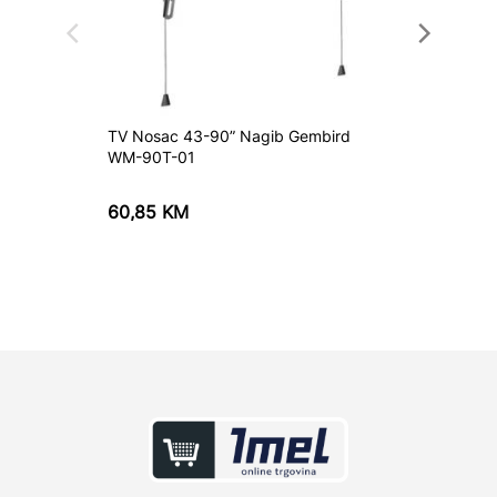
TV Nosac 43-90” Nagib Gembird
TV Nos
WM-90T-01
60,85
KM
74,55