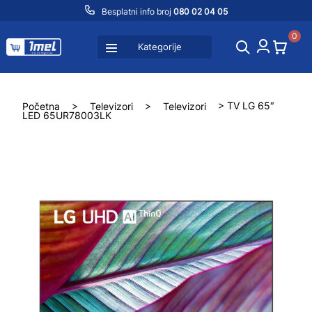
Besplatni info broj
080 02 04 05
0
Kategorije
Početna
>
Televizori
>
Televizori
> TV LG 65″
LED 65UR78003LK