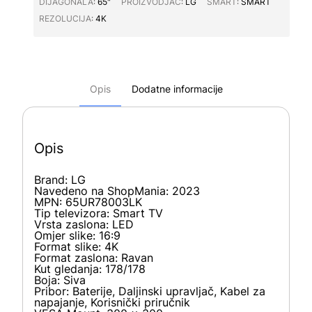
DIJAGONALA∶
65"
PROIZVODJAC∶
LG
SMART∶
SMART
REZOLUCIJA∶
4K
Opis
Dodatne informacije
Opis
Brand:
LG
Navedeno na ShopMania: 2023
MPN: 65UR78003LK
Tip televizora: Smart TV
Vrsta zaslona: LED
Omjer slike: 16:9
Format slike: 4K
Format zaslona: Ravan
Kut gledanja: 178/178
Boja: Siva
Pribor: Baterije, Daljinski upravljač, Kabel za
napajanje, Korisnički priručnik